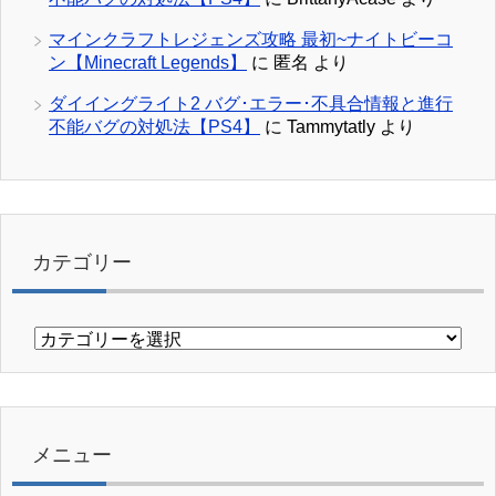
マインクラフトレジェンズ攻略 最初~ナイトビーコ
ン【Minecraft Legends】
に
匿名
より
ダイイングライト2 バグ･エラー･不具合情報と進行
不能バグの対処法【PS4】
に
Tammytatly
より
カテゴリー
カ
テ
ゴ
リ
ー
メニュー