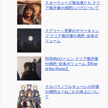
スターウォーズ無法者たち クリ
ア後評価や感想にバグについて
クアリー～悪夢のサマーキャン
プ クリア後評価や感想･全体ボ
リューム
RONIN/ローニン クリア後評価
や感想･全体ボリューム【Rise
of the Ronin】
クロバラノワルキューレの評価
や感想は？ねこむの炎上につい
て