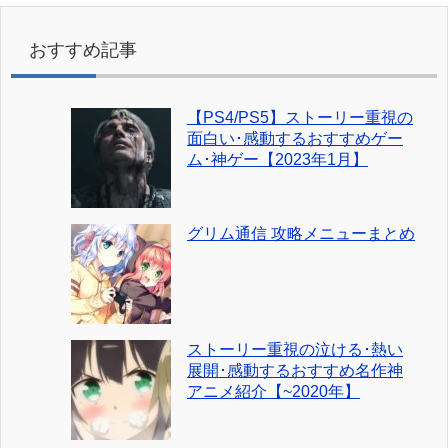
おすすめ記事
【PS4/PS5】ストーリー重視の
面白い･感動するおすすめゲー
ム･神ゲー【2023年1月】
グリム通信 攻略メニューまとめ
ストーリー重視の泣ける･熱い
展開･感動するおすすめ名作神
アニメ紹介【~2020年】