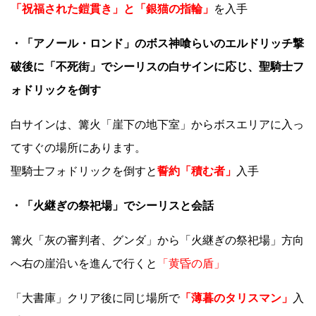
「祝福された鎧貫き」と「銀猫の指輪」
を入手
・「アノール・ロンド」のボス神喰らいのエルドリッチ撃
破後に「不死街」でシーリスの白サインに応じ、聖騎士フ
ォドリックを倒す
白サインは、篝火「崖下の地下室」からボスエリアに入っ
てすぐの場所にあります。
聖騎士フォドリックを倒すと
誓約「積む者」
入手
・「火継ぎの祭祀場」でシーリスと会話
篝火「灰の審判者、グンダ」から「火継ぎの祭祀場」方向
へ右の崖沿いを進んで行くと
「黄昏の盾」
「大書庫」クリア後に同じ場所で
「薄暮のタリスマン」
入