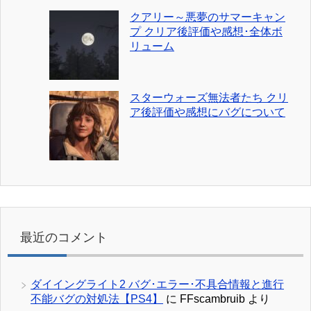
クアリー～悪夢のサマーキャン
プ クリア後評価や感想･全体ボ
リューム
スターウォーズ無法者たち クリ
ア後評価や感想にバグについて
最近のコメント
ダイイングライト2 バグ･エラー･不具合情報と進行
不能バグの対処法【PS4】
に
FFscambruib
より