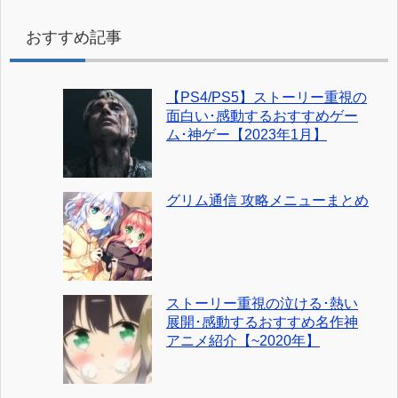
おすすめ記事
【PS4/PS5】ストーリー重視の
面白い･感動するおすすめゲー
ム･神ゲー【2023年1月】
グリム通信 攻略メニューまとめ
ストーリー重視の泣ける･熱い
展開･感動するおすすめ名作神
アニメ紹介【~2020年】