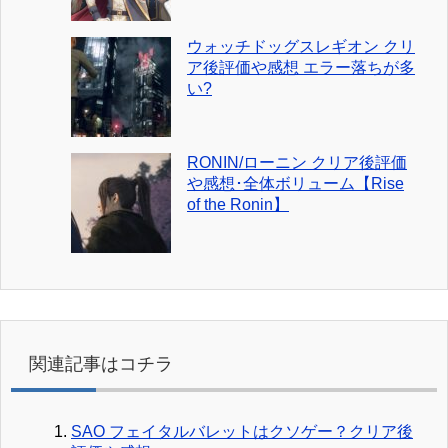
ウォッチドッグスレギオン クリ
ア後評価や感想 エラー落ちが多
い?
RONIN/ローニン クリア後評価
や感想･全体ボリューム【Rise
of the Ronin】
関連記事はコチラ
SAO フェイタルバレットはクソゲー？クリア後