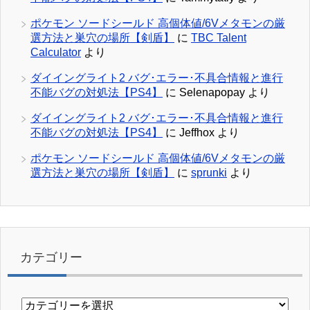
ポケモン ソードシールド 高個体値/6Vメタモンの厳
選方法と巣穴の場所【剣盾】
に
TBC Talent
Calculator
より
ダイイングライト2 バグ･エラー･不具合情報と進行
不能バグの対処法【PS4】
に
Selenapopay
より
ダイイングライト2 バグ･エラー･不具合情報と進行
不能バグの対処法【PS4】
に
Jeffhox
より
ポケモン ソードシールド 高個体値/6Vメタモンの厳
選方法と巣穴の場所【剣盾】
に
sprunki
より
カテゴリー
カ