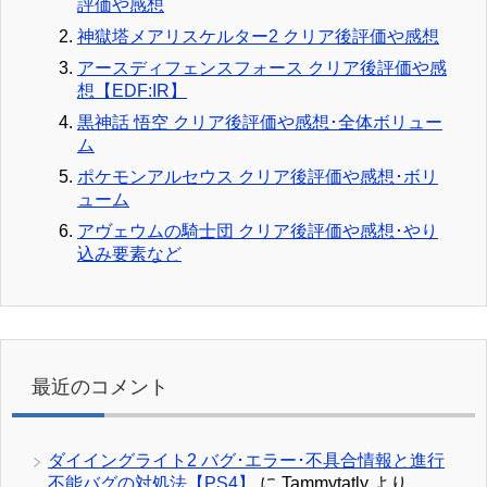
評価や感想
神獄塔メアリスケルター2 クリア後評価や感想
アースディフェンスフォース クリア後評価や感
想【EDF:IR】
黒神話 悟空 クリア後評価や感想･全体ボリュー
ム
ポケモンアルセウス クリア後評価や感想･ボリ
ューム
アヴェウムの騎士団 クリア後評価や感想･やり
込み要素など
最近のコメント
ダイイングライト2 バグ･エラー･不具合情報と進行
不能バグの対処法【PS4】
に
Tammytatly
より