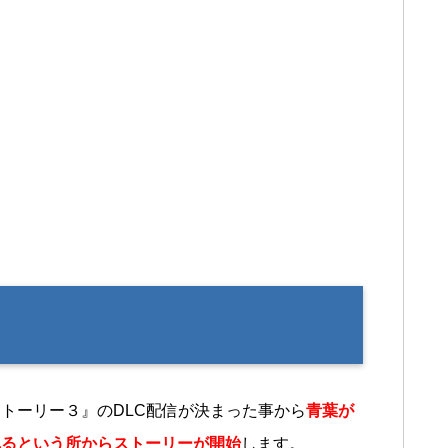
トーリー３』のDLC配信が決まった事から
青葉が
れるという所からストーリーが開始
します。