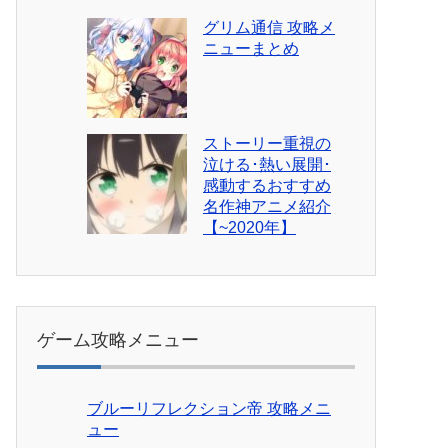
グリム通信 攻略メ
ニューまとめ
ストーリー重視の
泣ける･熱い展開･
感動するおすすめ
名作神アニメ紹介
【~2020年】
ゲーム攻略メニュー
ブルーリフレクション帝 攻略メニ
ュー