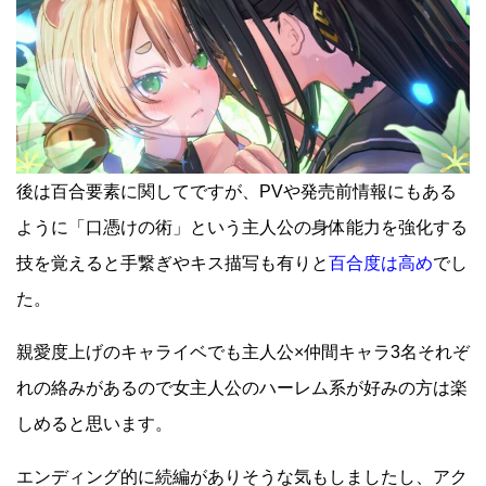
後は百合要素に関してですが、PVや発売前情報にもある
ように「口憑けの術」という主人公の身体能力を強化する
技を覚えると手繋ぎやキス描写も有りと
百合度は高め
でし
た。
親愛度上げのキャライベでも主人公×仲間キャラ3名それぞ
れの絡みがあるので女主人公のハーレム系が好みの方は楽
しめると思います。
エンディング的に続編がありそうな気もしましたし、アク