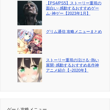
【PS4/PS5】ストーリー重視の
面白い･感動するおすすめゲー
ム･神ゲー【2023年1月】
グリム通信 攻略メニューまとめ
ストーリー重視の泣ける･熱い
展開･感動するおすすめ名作神
アニメ紹介【~2020年】
ゲーム攻略メニュー