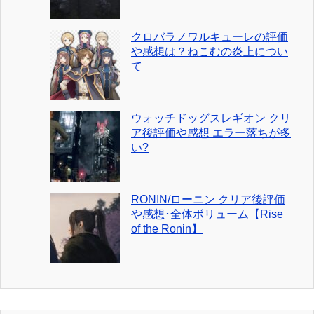
クロバラノワルキューレの評価
や感想は？ねこむの炎上につい
て
ウォッチドッグスレギオン クリ
ア後評価や感想 エラー落ちが多
い?
RONIN/ローニン クリア後評価
や感想･全体ボリューム【Rise
of the Ronin】