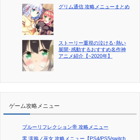
グリム通信 攻略メニューまとめ
ストーリー重視の泣ける･熱い
展開･感動するおすすめ名作神
アニメ紹介【~2020年】
ゲーム攻略メニュー
ブルーリフレクション帝 攻略メニュー
零 濡鴉ノ巫女 攻略メニュー【PS4/PS5/switch