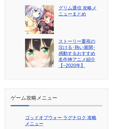
グリム通信 攻略メ
ニューまとめ
ストーリー重視の
泣ける･熱い展開･
感動するおすすめ
名作神アニメ紹介
【~2020年】
ゲーム攻略メニュー
ゴッドオブウォー ラグナロク 攻略
メニュー