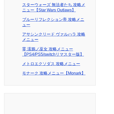
スターウォーズ 無法者たち 攻略メ
ニュー【Star Wars Outlaws】
ブルーリフレクション帝 攻略メニ
ュー
アサシンクリード ヴァルハラ 攻略
メニュー
零 濡鴉ノ巫女 攻略メニュー
【PS4/PS5/switchリマスター版】
メトロエクソダス 攻略メニュー
モナーク 攻略メニュー【Monark】