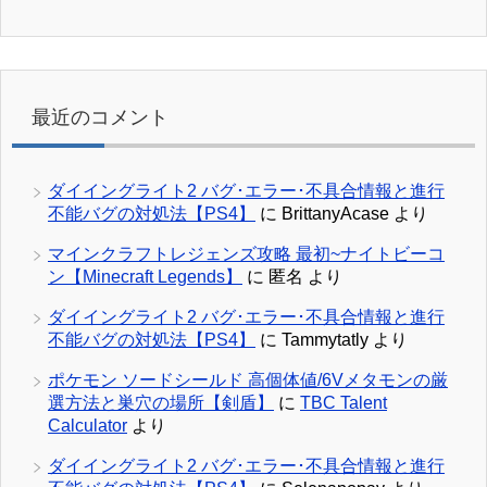
最近のコメント
ダイイングライト2 バグ･エラー･不具合情報と進行
不能バグの対処法【PS4】
に
BrittanyAcase
より
マインクラフトレジェンズ攻略 最初~ナイトビーコ
ン【Minecraft Legends】
に
匿名
より
ダイイングライト2 バグ･エラー･不具合情報と進行
不能バグの対処法【PS4】
に
Tammytatly
より
ポケモン ソードシールド 高個体値/6Vメタモンの厳
選方法と巣穴の場所【剣盾】
に
TBC Talent
Calculator
より
ダイイングライト2 バグ･エラー･不具合情報と進行