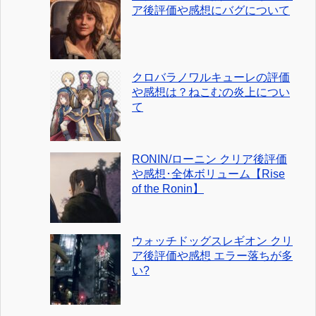
ア後評価や感想にバグについて
クロバラノワルキューレの評価
や感想は？ねこむの炎上につい
て
RONIN/ローニン クリア後評価
や感想･全体ボリューム【Rise
of the Ronin】
ウォッチドッグスレギオン クリ
ア後評価や感想 エラー落ちが多
い?