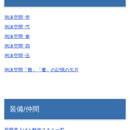
泡沫空間･壱
泡沫空間･弐
泡沫空間･参
泡沫空間･四
泡沫空間･伍
泡沫空間「難」「魔」の記憶の欠片
装備/仲間
親愛度上げと解放スキル一覧