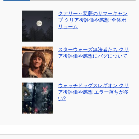
クアリー～悪夢のサマーキャン
プ クリア後評価や感想･全体ボ
リューム
スターウォーズ無法者たち クリ
ア後評価や感想にバグについて
ウォッチドッグスレギオン クリ
ア後評価や感想 エラー落ちが多
い?