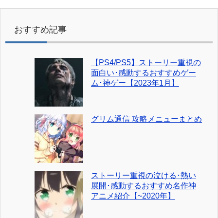
おすすめ記事
【PS4/PS5】ストーリー重視の
面白い･感動するおすすめゲー
ム･神ゲー【2023年1月】
グリム通信 攻略メニューまとめ
ストーリー重視の泣ける･熱い
展開･感動するおすすめ名作神
アニメ紹介【~2020年】