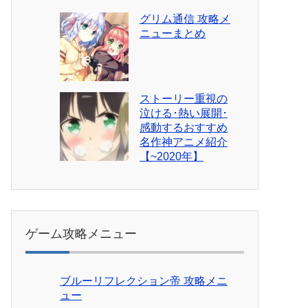
グリム通信 攻略メ
ニューまとめ
ストーリー重視の
泣ける･熱い展開･
感動するおすすめ
名作神アニメ紹介
【~2020年】
ゲーム攻略メニュー
ブルーリフレクション帝 攻略メニ
ュー