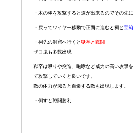
・木の棒を攻撃すると道が出来るのでその先
・戻ってワイヤー移動で正面に進むと祠と
宝
箱
・祠先の洞窟へ行くと
獄卒と戦闘
ザコ鬼も多数出現
獄卒は殴りや突進、咆哮など威力の高い攻撃
て攻撃していくと良いです。
敵の体力が減ると自爆する敵も出現します。
・倒すと戦闘勝利