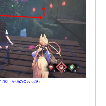
と
宝
箱「記憶の欠片 029」