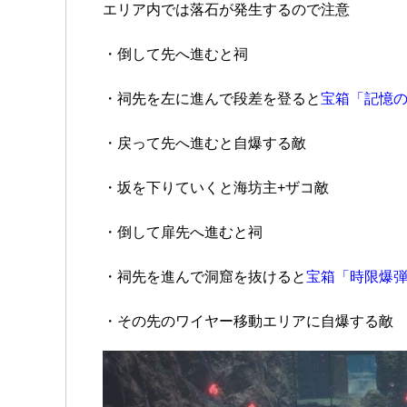
エリア内では落石が発生するので注意
・倒して先へ進むと祠
・祠先を左に進んで段差を登ると
宝箱「記憶の欠
・戻って先へ進むと自爆する敵
・坂を下りていくと海坊主+ザコ敵
・倒して扉先へ進むと祠
・祠先を進んで洞窟を抜けると
宝
箱「時限爆弾
・その先のワイヤー移動エリアに自爆する敵