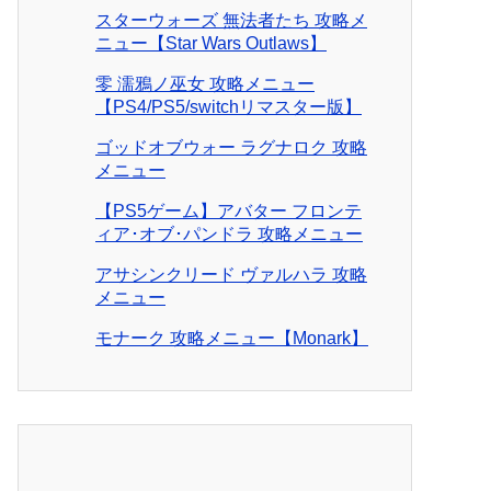
スターウォーズ 無法者たち 攻略メ
ニュー【Star Wars Outlaws】
零 濡鴉ノ巫女 攻略メニュー
【PS4/PS5/switchリマスター版】
ゴッドオブウォー ラグナロク 攻略
メニュー
【PS5ゲーム】アバター フロンテ
ィア･オブ･パンドラ 攻略メニュー
アサシンクリード ヴァルハラ 攻略
メニュー
モナーク 攻略メニュー【Monark】