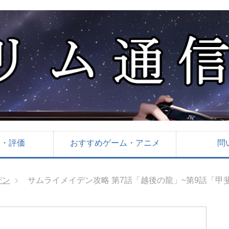
想・評価
おすすめゲーム・アニメ
問
デン
サムライメイデン攻略 第7話「越後の龍」~第9話「甲