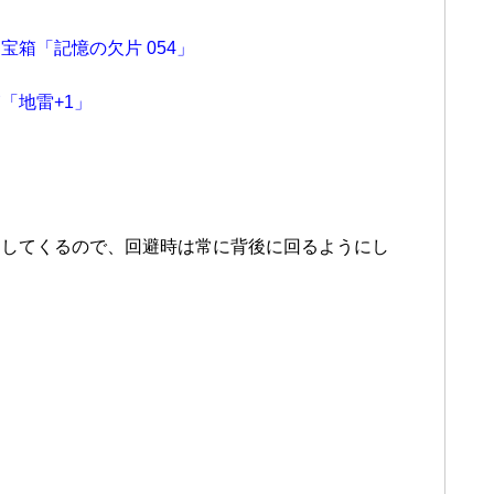
に
宝
箱「記憶の欠片 054」
「地雷+1」
をしてくるので、回避時は常に背後に回るようにし