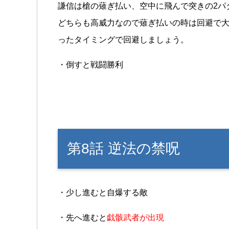
謙信は槍の薙ぎ払い、空中に飛んで突きの2パ
どちらも高威力なので薙ぎ払いの時は回避で
ったタイミングで回避しましょう。
・倒すと戦闘勝利
第8話 逆法の禁呪
・少し進むと自爆する敵
・先へ進むと
戯骸武者が出現