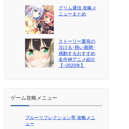
グリム通信 攻略メ
ニューまとめ
ストーリー重視の
泣ける･熱い展開･
感動するおすすめ
名作神アニメ紹介
【~2020年】
ゲーム攻略メニュー
ブルーリフレクション帝 攻略メニ
ュー