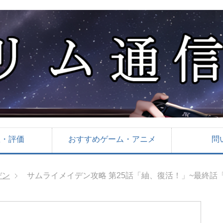
想・評価
おすすめゲーム・アニメ
問
デン
サムライメイデン攻略 第25話「紬、復活！」~最終話