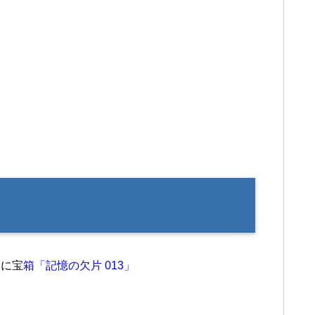
側に宝
箱「記憶の欠片 013」