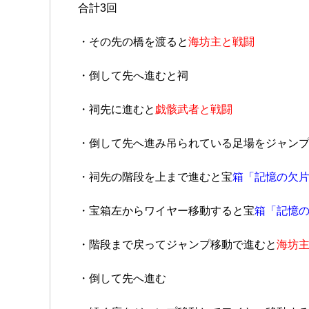
合計3回
・その先の橋を渡ると
海坊主と戦闘
・倒して先へ進むと祠
・祠先に進むと
戯骸武者と戦闘
・倒して先へ進み吊られている足場をジャン
・祠先の階段を上まで進むと宝
箱「記憶の欠片 
・宝箱左からワイヤー移動すると宝
箱「記憶の
・階段まで戻ってジャンプ移動で進むと
海坊主
・倒して先へ進む