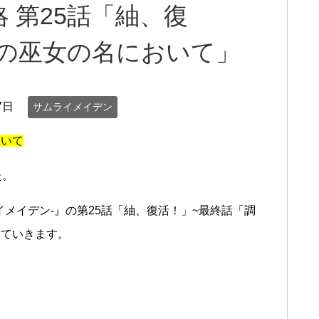
 第25話「紬、復
律の巫女の名において」
7日
サムライメイデン
ついて
た。
ムライメイデン-』の第25話「紬、復活！」~最終話「調
めていきます。