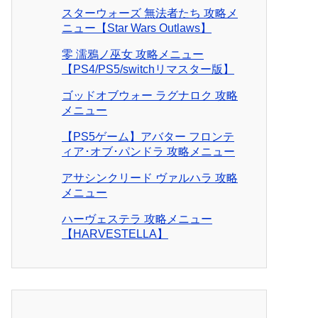
スターウォーズ 無法者たち 攻略メ
ニュー【Star Wars Outlaws】
零 濡鴉ノ巫女 攻略メニュー
【PS4/PS5/switchリマスター版】
ゴッドオブウォー ラグナロク 攻略
メニュー
【PS5ゲーム】アバター フロンテ
ィア･オブ･パンドラ 攻略メニュー
アサシンクリード ヴァルハラ 攻略
メニュー
ハーヴェステラ 攻略メニュー
【HARVESTELLA】