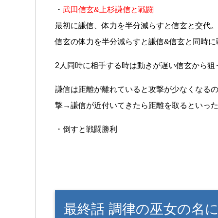
・
武田信玄&上杉謙信と戦闘
最初に謙信、体力を半分減らすと信玄と交代
信玄の体力を半分減らすと謙信&信玄と同時に
2人同時に相手する時は動きが遅い信玄から狙
謙信は距離が離れていると攻撃が少なくなる
撃→謙信が近付いてきたら距離を取るといっ
・倒すと戦闘勝利
最終話 調律の巫女の名