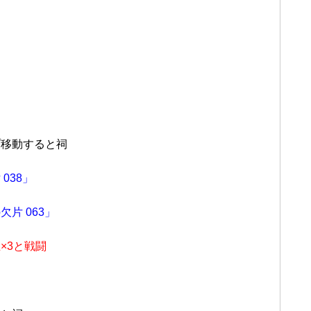
プ移動すると祠
038」
欠片 063」
×3と戦闘