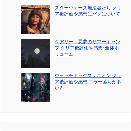
スターウォーズ無法者たち クリ
ア後評価や感想にバグについて
クアリー～悪夢のサマーキャン
プ クリア後評価や感想･全体ボ
リューム
ウォッチドッグスレギオン クリ
ア後評価や感想 エラー落ちが多
い?