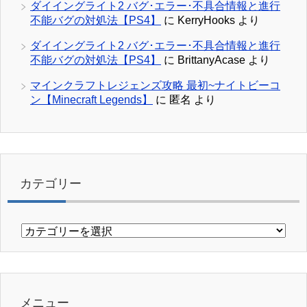
ダイイングライト2 バグ･エラー･不具合情報と進行
不能バグの対処法【PS4】
に
KerryHooks
より
ダイイングライト2 バグ･エラー･不具合情報と進行
不能バグの対処法【PS4】
に
BrittanyAcase
より
マインクラフトレジェンズ攻略 最初~ナイトビーコ
ン【Minecraft Legends】
に
匿名
より
カテゴリー
カ
テ
ゴ
リ
ー
メニュー