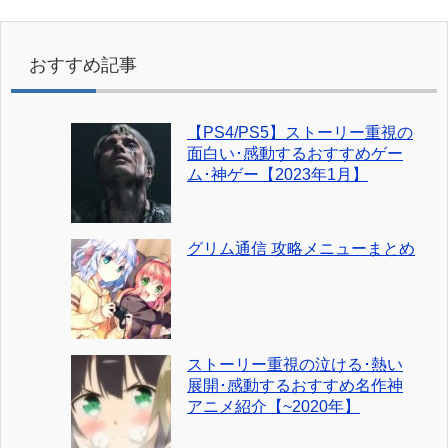
おすすめ記事
【PS4/PS5】ストーリー重視の
面白い･感動するおすすめゲー
ム･神ゲー【2023年1月】
グリム通信 攻略メニューまとめ
ストーリー重視の泣ける･熱い
展開･感動するおすすめ名作神
アニメ紹介【~2020年】