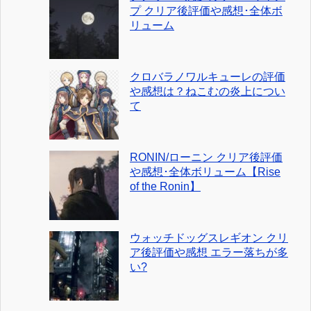
プ クリア後評価や感想･全体ボ
リューム
クロバラノワルキューレの評価
や感想は？ねこむの炎上につい
て
RONIN/ローニン クリア後評価
や感想･全体ボリューム【Rise
of the Ronin】
ウォッチドッグスレギオン クリ
ア後評価や感想 エラー落ちが多
い?