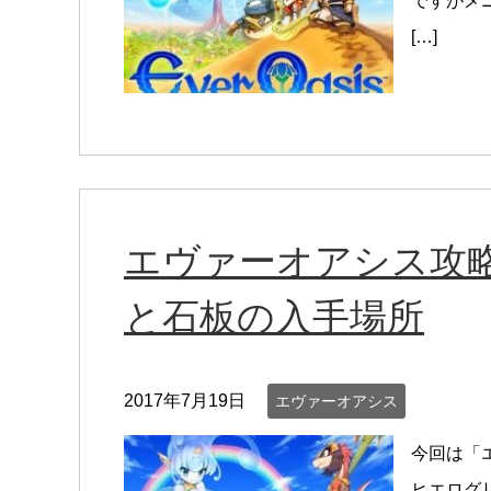
ですがメ
[…]
エヴァーオアシス攻略
と石板の入手場所
2017年7月19日
エヴァーオアシス
今回は「
ヒエログ