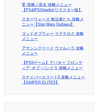
零 濡鴉ノ巫女 攻略メニュー
【PS4/PS5/switchリマスター版】
スターウォーズ 無法者たち 攻略メ
ニュー【Star Wars Outlaws】
ゴッドオブウォー ラグナロク 攻略
メニュー
アサシンクリード ヴァルハラ 攻略
メニュー
【PS5ゲーム】アバター フロンテ
ィア･オブ･パンドラ 攻略メニュー
スナイパーエリート5 攻略メニュー
【SNIPER ELITE5】