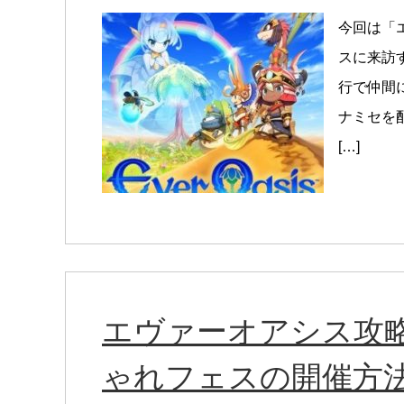
今回は「
スに来訪
行で仲間
ナミセを
[…]
エヴァーオアシス攻略
ゃれフェスの開催方