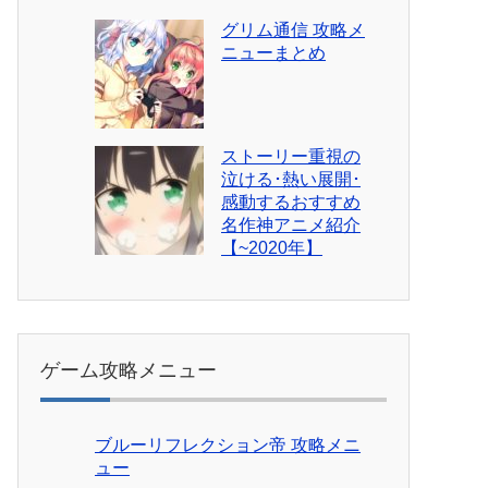
グリム通信 攻略メ
ニューまとめ
ストーリー重視の
泣ける･熱い展開･
感動するおすすめ
名作神アニメ紹介
【~2020年】
ゲーム攻略メニュー
ブルーリフレクション帝 攻略メニ
ュー