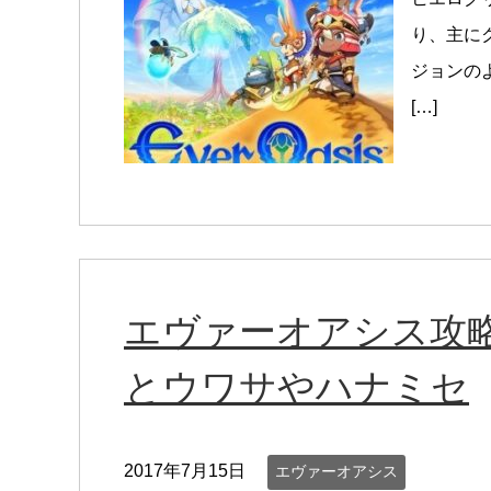
り、主に
ジョンの
[…]
エヴァーオアシス攻略
とウワサやハナミセ
2017年7月15日
エヴァーオアシス