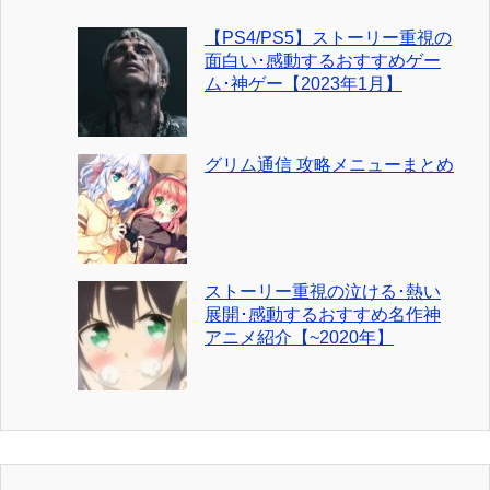
【PS4/PS5】ストーリー重視の
面白い･感動するおすすめゲー
ム･神ゲー【2023年1月】
グリム通信 攻略メニューまとめ
ストーリー重視の泣ける･熱い
展開･感動するおすすめ名作神
アニメ紹介【~2020年】