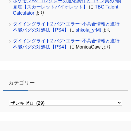
ポケモンSV コレクレーの進化条件とコイン集め･物
見塔【スカーレットバイオレット】
に
TBC Talent
Calculator
より
ダイイングライト2 バグ･エラー･不具合情報と進行
不能バグの対処法【PS4】
に
shkola_yrMt
より
ダイイングライト2 バグ･エラー･不具合情報と進行
不能バグの対処法【PS4】
に
MonicaCaw
より
カテゴリー
カ
テ
ゴ
リ
ー