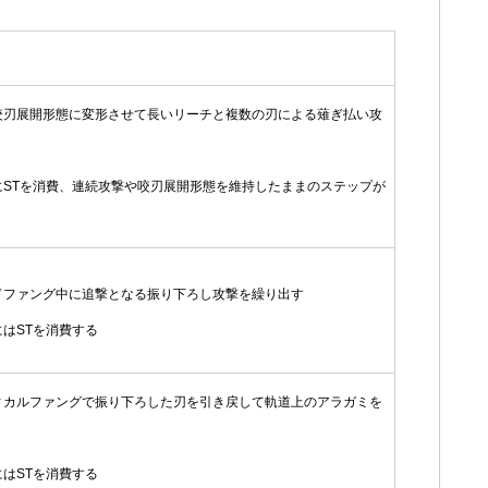
咬刃展開形態に変形させて長いリーチと複数の刃による薙ぎ払い攻
う
にSTを消費、連続攻撃や咬刃展開形態を維持したままのステップが
ドファング中に追撃となる振り下ろし攻撃を繰り出す
はSTを消費する
ィカルファングで振り下ろした刃を引き戻して軌道上のアラガミを
く
はSTを消費する