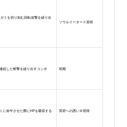
ラガミを切り刻む回転攻撃を繰り出
ソウルイーターⅡ習得
連続した斬撃を繰り出すコンボ
初期
ミに命中させた際にHPを吸収する
冥府への誘いⅢ習得