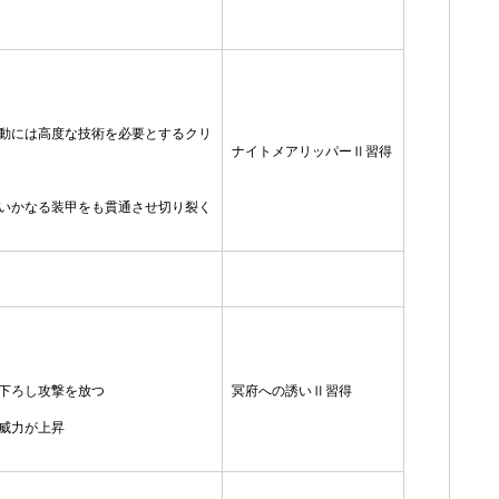
動には高度な技術を必要とするクリ
ナイトメアリッパーⅡ習得
いかなる装甲をも貫通させ切り裂く
下ろし攻撃を放つ
冥府への誘いⅡ習得
威力が上昇