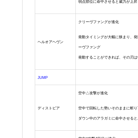
弱点部位に命中させると威力が上昇
クリーヴファングが進化
発動タイミングが大幅に狭まり、発
ヘルオアヘヴン
ーヴファング
発動することができれば、その刃は
JUMP
空中△攻撃が進化
ディストピア
空中で回転した勢いそのままに斬り
ダウン中のアラガミに命中させると