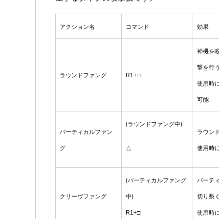
アクション名
コマンド
効果
神機を
撃を行
ラウンドファング
R1+□
使用時
可能
(ラウンドファング中)
バーティカルファン
ラウン
グ
△
使用時に
(バーティカルファング
バーテ
クリーヴファング
中)
切り裂
R1+□
使用時に