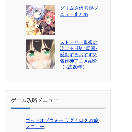
グリム通信 攻略メ
ニューまとめ
ストーリー重視の
泣ける･熱い展開･
感動するおすすめ
名作神アニメ紹介
【~2020年】
ゲーム攻略メニュー
ゴッドオブウォー ラグナロク 攻略
メニュー