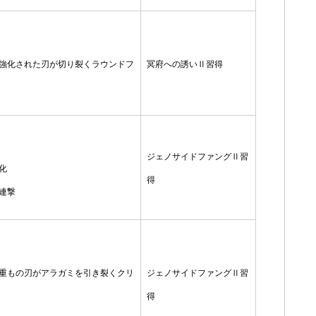
強化された刃が切り裂くラウンドフ
冥府への誘いⅡ習得
ジェノサイドファングⅡ習
化
得
連撃
重もの刃がアラガミを引き裂くクリ
ジェノサイドファングⅡ習
得