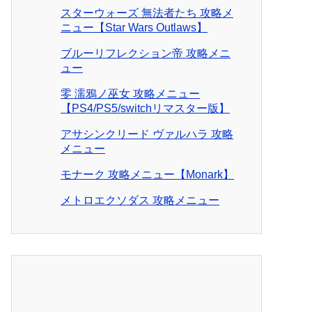
スターウォーズ 無法者たち 攻略メ
ニュー【Star Wars Outlaws】
ブルーリフレクション帝 攻略メニ
ュー
零 濡鴉ノ巫女 攻略メニュー
【PS4/PS5/switchリマスター版】
アサシンクリード ヴァルハラ 攻略
メニュー
モナーク 攻略メニュー【Monark】
メトロエクソダス 攻略メニュー