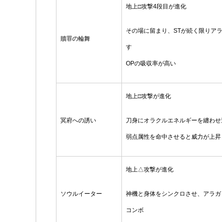
地上□攻撃4段目が進化
その場に留まり、STが続く限りア
贖罪の輪舞
す
OPの吸収率が高い
地上□攻撃が進化
冥府への誘い
刀身にオラクルエネルギーを纏わせ
弱点属性を命中させると威力が上昇
地上△攻撃が進化
ソウルイーター
神機と身体をシンクロさせ、アラガ
コンボ