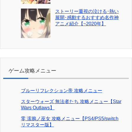
ストーリー重視の泣ける･熱い
展開･感動するおすすめ名作神
アニメ紹介【~2020年】
ゲーム攻略メニュー
ブルーリフレクション帝 攻略メニュー
スターウォーズ 無法者たち 攻略メニュー【Star
Wars Outlaws】
零 濡鴉ノ巫女 攻略メニュー【PS4/PS5/switch
リマスター版】