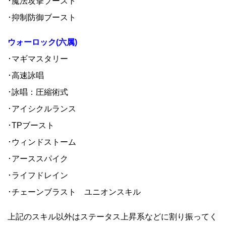
･魔法攻撃ブースト
･抑制防御ブースト
ウォーロック(六属)
･マギマスタリー
･高速詠唱
･詠唱：圧縮術式
･アイシクルランス
･TPブースト
･ウィンドストーム
･アーススパイク
･ライフドレイン
･チェーンブラスト ユニオンスキル
上記のスキル以外はステータス上昇系などに割り振ってく