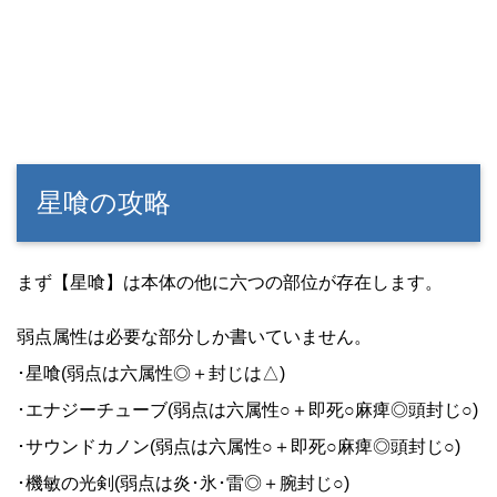
星喰の攻略
まず【星喰】は本体の他に六つの部位が存在します。
弱点属性は必要な部分しか書いていません。
･星喰(弱点は六属性◎＋封じは△)
･エナジーチューブ(弱点は六属性○＋即死○麻痺◎頭封じ○)
･サウンドカノン(弱点は六属性○＋即死○麻痺◎頭封じ○)
･機敏の光剣(弱点は炎･氷･雷◎＋腕封じ○)