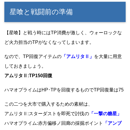
星喰と戦闘前の準備
【星喰】と戦う時にはTP消費が激しく、ウォーロックな
ど火力担当のTPがなくなってしまいます。
なので、TP回復アイテムの
「アムリタⅡ」
を大量に用意
しておきましょう。
アムリタⅡ:TP150回復
ハマオプライムはHP･TPを回復するものでTP回復量は75
この二つを大市で購入するための素材は、
アムリタⅡ:スターダストを即死で討伐の
「一撃の糖星」
ハマオプライム:赤方偏移ノ回廊の採掘ポイント
「アンブ