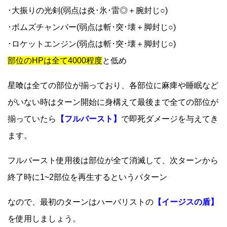
･大振りの光剣(弱点は炎･氷･雷◎＋腕封じ○)
･ボムズチャンバー(弱点は斬･突･壊＋脚封じ○)
･ロケットエンジン(弱点は斬･突･壊＋脚封じ○)
部位のHPは全て4000程度
と低め
星喰は全ての部位が揃っており、各部位に麻痺や睡眠など
がいない時はターン開始に身構えて最後まで全ての部位が
揃っていたら
【フルバースト】
で即死ダメージを与えてき
ます。
フルバースト使用後は部位が全て消滅して、次ターンから
終了時に1~2部位を再生するというパターン
なので、最初のターンはハーバリストの
【イージスの盾】
を使用しましょう。