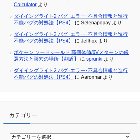
Calculator
より
ダイイングライト2 バグ･エラー･不具合情報と進行
不能バグの対処法【PS4】
に
Selenapopay
より
ダイイングライト2 バグ･エラー･不具合情報と進行
不能バグの対処法【PS4】
に
Jeffhox
より
ポケモン ソードシールド 高個体値/6Vメタモンの厳
選方法と巣穴の場所【剣盾】
に
sprunki
より
ダイイングライト2 バグ･エラー･不具合情報と進行
不能バグの対処法【PS4】
に
Aaronnar
より
カテゴリー
カ