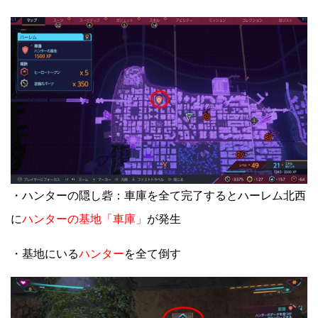
・ハンターの隠し砦：車庫を全て完了するとハーレム北西
に
ハンターの基地「車庫」
が発生
・基地にいる
ハンター
を全て倒す