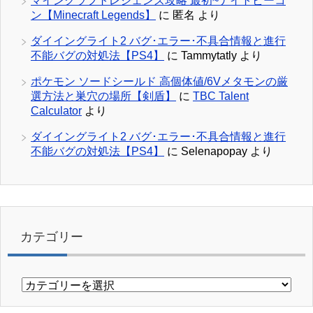
マインクラフトレジェンズ攻略 最初~ナイトビーコ
ン【Minecraft Legends】
に
匿名
より
ダイイングライト2 バグ･エラー･不具合情報と進行
不能バグの対処法【PS4】
に
Tammytatly
より
ポケモン ソードシールド 高個体値/6Vメタモンの厳
選方法と巣穴の場所【剣盾】
に
TBC Talent
Calculator
より
ダイイングライト2 バグ･エラー･不具合情報と進行
不能バグの対処法【PS4】
に
Selenapopay
より
カテゴリー
カ
テ