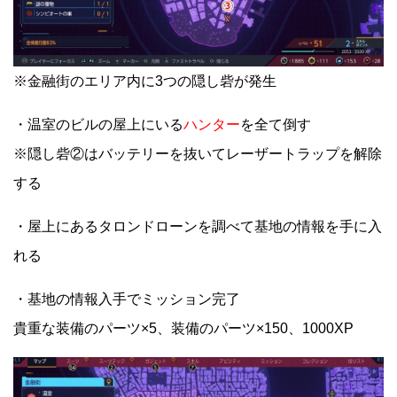
※金融街のエリア内に3つの隠し砦が発生
・温室のビルの屋上にいる
ハンター
を全て倒す
※隠し砦②はバッテリーを抜いてレーザートラップを解除
する
・屋上にあるタロンドローンを調べて基地の情報を手に入
れる
・基地の情報入手でミッション完了
貴重な装備のパーツ×5、装備のパーツ×150、1000XP