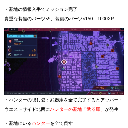
・基地の情報入手でミッション完了
貴重な装備のパーツ×5、装備のパーツ×150、1000XP
・ハンターの隠し砦：武器庫を全て完了するとアッパー・
ウエストサイド北西に
ハンターの基地「武器庫」
が発生
・基地にいる
ハンター
を全て倒す