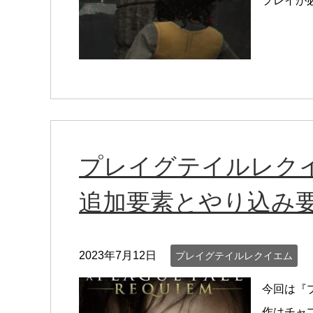
プレイが
プレイグテイルレク
追加要素とやり込み
2023年7月12日
プレイグテイルレクイエム
今回は『
作はチャ