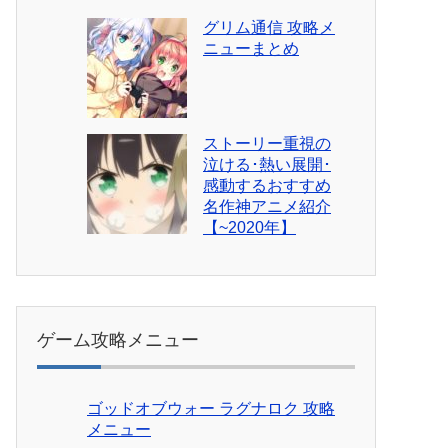
グリム通信 攻略メ
ニューまとめ
ストーリー重視の
泣ける･熱い展開･
感動するおすすめ
名作神アニメ紹介
【~2020年】
ゲーム攻略メニュー
ゴッドオブウォー ラグナロク 攻略
メニュー