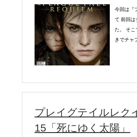
今回は『
て 前回
た。 そ
きでチャプ
プレイグテイルレク
15「死にゆく太陽」