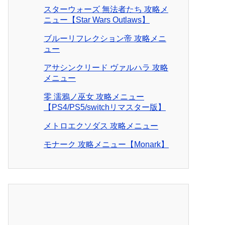
スターウォーズ 無法者たち 攻略メ
ニュー【Star Wars Outlaws】
ブルーリフレクション帝 攻略メニ
ュー
アサシンクリード ヴァルハラ 攻略
メニュー
零 濡鴉ノ巫女 攻略メニュー
【PS4/PS5/switchリマスター版】
メトロエクソダス 攻略メニュー
モナーク 攻略メニュー【Monark】