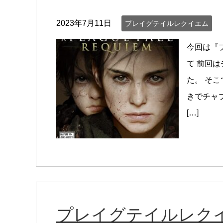
2023年7月11日
プレイグテイルレクイエム
今回は『
て 前回
た。 そ
きでチャ
[…]
プレイグテイルレク