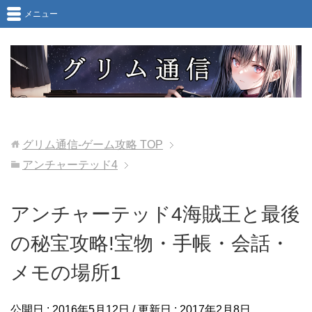
メニュー
グリム通信-ゲーム攻略
TOP
アンチャーテッド4
アンチャーテッド4海賊王と最後
の秘宝攻略!宝物・手帳・会話・
メモの場所1
公開日 :
2016年5月12日
/ 更新日 :
2017年2月8日