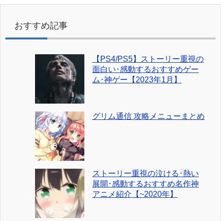
おすすめ記事
【PS4/PS5】ストーリー重視の
面白い･感動するおすすめゲー
ム･神ゲー【2023年1月】
グリム通信 攻略メニューまとめ
ストーリー重視の泣ける･熱い
展開･感動するおすすめ名作神
アニメ紹介【~2020年】