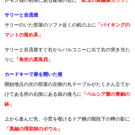
レモン畑の右側にある建物の窓に
「軟玉の真鍮製カップ」
サリーと合流後
サリーのいた部屋のソファ近くの机の上に
「バイキングの
マントの留め具」
サリーと合流後すぐ右からバルコニーに出て右の突き当た
りに
「角状の真珠貝」
カードキーで扉を開いた後
開始地点の次の部屋の左側の丸テーブルがたくさん立てか
けてある所の右側にある箱の後ろに
「ペルシア製の青銅の
鉢」
上から進んだ先、小窓を覗けるドア横の階段下の樽の影に
「真鍮の理容師のボウル」