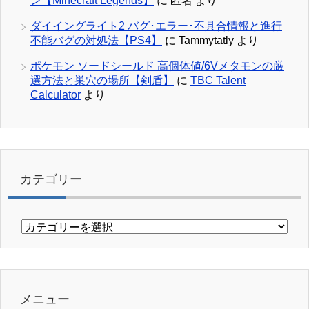
ン【Minecraft Legends】
に
匿名
より
ダイイングライト2 バグ･エラー･不具合情報と進行
不能バグの対処法【PS4】
に
Tammytatly
より
ポケモン ソードシールド 高個体値/6Vメタモンの厳
選方法と巣穴の場所【剣盾】
に
TBC Talent
Calculator
より
カテゴリー
カ
テ
ゴ
リ
ー
メニュー