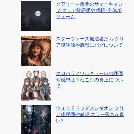
クアリー～悪夢のサマーキャン
プ クリア後評価や感想･全体ボ
リューム
スターウォーズ無法者たち クリ
ア後評価や感想にバグについて
クロバラノワルキューレの評価
や感想は？ねこむの炎上につい
て
ウォッチドッグスレギオン クリ
ア後評価や感想 エラー落ちが多
い?