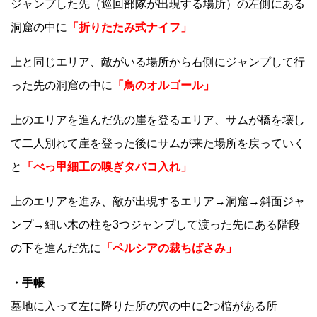
ジャンプした先（巡回部隊が出現する場所）の左側にある
洞窟の中に
「折りたたみ式ナイフ」
上と同じエリア、敵がいる場所から右側にジャンプして行
った先の洞窟の中に
「鳥のオルゴール」
上のエリアを進んだ先の崖を登るエリア、サムが橋を壊し
て二人別れて崖を登った後にサムが来た場所を戻っていく
と
「べっ甲細工の嗅ぎタバコ入れ」
上のエリアを進み、敵が出現するエリア→洞窟→斜面ジャ
ンプ→細い木の柱を3つジャンプして渡った先にある階段
の下を進んだ先に
「ペルシアの裁ちばさみ」
・手帳
墓地に入って左に降りた所の穴の中に2つ棺がある所