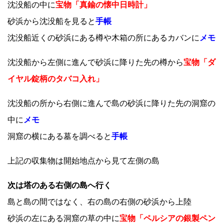
沈没船の中に
宝物「真鍮の懐中日時計」
砂浜から沈没船を見ると
手帳
沈没船近くの砂浜にある樽や木箱の所にあるカバンに
メモ
沈没船から左側に進んで砂浜に降りた先の樽から
宝物「ダ
イヤル錠柄のタバコ入れ」
沈没船の所から右側に進んで島の砂浜に降りた先の洞窟の
中に
メモ
洞窟の横にある墓を調べると
手帳
上記の収集物は開始地点から見て左側の島
次は塔のある右側の島へ行く
島と島の間ではなく、右の島の右側の砂浜から上陸
砂浜の左にある洞窟の草の中に
宝物「ペルシアの銀製ペン