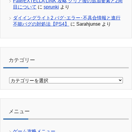
Fate/EXTELLA LINK 攻略 クリア後の追加要素と2周
目について
に
sprunki
より
ダイイングライト2 バグ･エラー･不具合情報と進行
不能バグの対処法【PS4】
に
Sarahjunse
より
カテゴリー
カ
テ
ゴ
リ
ー
メニュー
ゲーム攻略メニュー