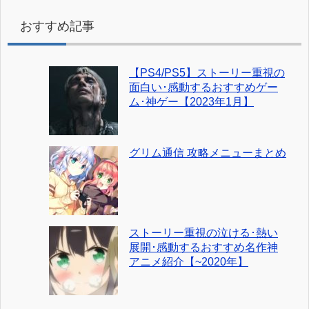
おすすめ記事
【PS4/PS5】ストーリー重視の
面白い･感動するおすすめゲー
ム･神ゲー【2023年1月】
グリム通信 攻略メニューまとめ
ストーリー重視の泣ける･熱い
展開･感動するおすすめ名作神
アニメ紹介【~2020年】