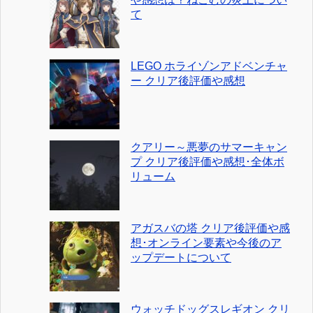
て
LEGO ホライゾンアドベンチャ
ー クリア後評価や感想
クアリー～悪夢のサマーキャン
プ クリア後評価や感想･全体ボ
リューム
アガスバの塔 クリア後評価や感
想･オンライン要素や今後のア
ップデートについて
ウォッチドッグスレギオン クリ