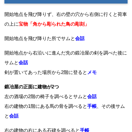
開始地点を飛び降りず、右の壁の穴から右側に行くと荷車
の上に
宝物「角から彫られた鳥の彫刻」
開始地点を飛び降りた所でサムと
会話
開始地点から右沿いに進んだ先の鍛冶屋の剣を調べた後に
サムと
会話
剣が置いてあった場所から2階に登ると
メモ
鍛冶屋の正面に建物が2つ
左の酒場の2階の椅子を調べるとサムと
会話
右の建物の1階にある馬の骨を調べると
手帳
、その後サム
と
会話
右の建物の右にある石碑を調べると
手帳