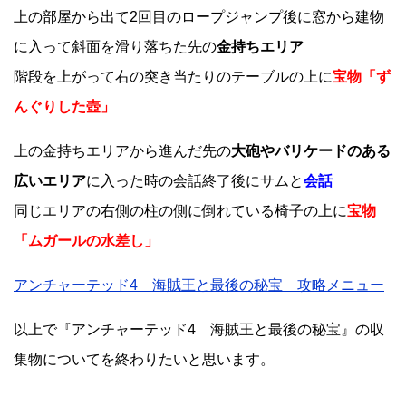
上の部屋から出て2回目のロープジャンプ後に窓から建物
に入って斜面を滑り落ちた先の
金持ちエリア
階段を上がって右の突き当たりのテーブルの上に
宝物「ず
んぐりした壺」
上の金持ちエリアから進んだ先の
大砲やバリケードのある
広いエリア
に入った時の会話終了後にサムと
会話
同じエリアの右側の柱の側に倒れている椅子の上に
宝物
「ムガールの水差し」
アンチャーテッド4 海賊王と最後の秘宝 攻略メニュー
以上で『アンチャーテッド4 海賊王と最後の秘宝』の収
集物についてを終わりたいと思います。