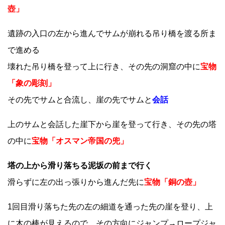
壺」
遺跡の入口の左から進んでサムが崩れる吊り橋を渡る所ま
で進める
壊れた吊り橋を登って上に行き、その先の洞窟の中に
宝物
「象の彫刻」
その先でサムと合流し、崖の先でサムと
会話
上のサムと会話した崖下から崖を登って行き、その先の塔
の中に
宝物「オスマン帝国の兜」
塔の上から滑り落ちる泥坂の前まで行く
滑らずに左の出っ張りから進んだ先に
宝物「銅の壺」
1回目滑り落ちた先の左の細道を通った先の崖を登り、上
に木の棒が見えるので、その方向にジャンプ→ロープジャ