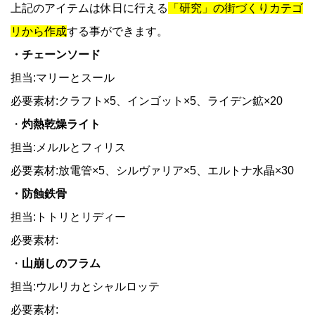
上記のアイテムは休日に行える
「研究」の街づくりカテゴ
リから作成
する事ができます。
・チェーンソード
担当:マリーとスール
必要素材:クラフト×5、インゴット×5、ライデン鉱×20
・
灼熱乾燥ライト
担当:メルルとフィリス
必要素材:放電管×5、シルヴァリア×5、エルトナ水晶×30
・防蝕鉄骨
担当:トトリとリディー
必要素材:
・
山崩しのフラム
担当:ウルリカとシャルロッテ
必要素材: