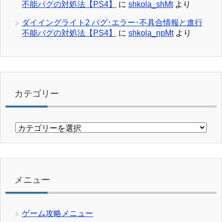
不能バグの対処法【PS4】
に
shkola_shMt
より
ダイイングライト2 バグ･エラー･不具合情報と進行
不能バグの対処法【PS4】
に
shkola_npMt
より
カテゴリー
カ
テ
ゴ
リ
ー
メニュー
ゲーム攻略メニュー