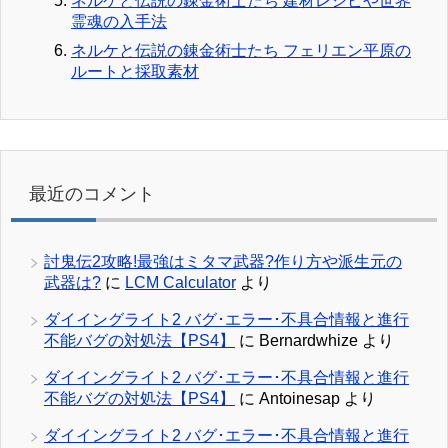
ネルケと伝説の錬金術士たち 建材レシピや世界
霊魂の入手法
ネルケと伝説の錬金術士たち フェリエン平原の
ルートと採取素材
最近のコメント
討鬼伝2攻略!最強はミタマ武器?作り方や派生元の
武器は?
に
LCM Calculator
より
ダイイングライト2 バグ･エラー･不具合情報と進行
不能バグの対処法【PS4】
に
Bernardwhize
より
ダイイングライト2 バグ･エラー･不具合情報と進行
不能バグの対処法【PS4】
に
Antoinesap
より
ダイイングライト2 バグ･エラー･不具合情報と進行