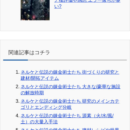
ア後評価や感想 エラー落ちが多
い?
関連記事はコチラ
ネルケと伝説の錬金術士たち 街づくりの研究と
建材/開拓アイテム
ネルケと伝説の錬金術士たち 大きな/豪華な施設
の解放時期
ネルケと伝説の錬金術士たち 研究のメインカテ
ゴリとエンディング分岐
ネルケと伝説の錬金術士たち 源素（火/水/風/
土）の大量入手法