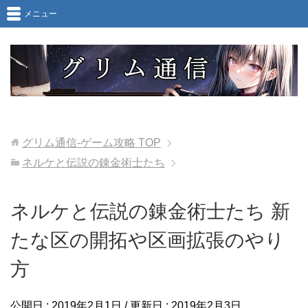
メニュー
グリム通信-ゲーム攻略
TOP
ネルケと伝説の錬金術士たち
ネルケと伝説の錬金術士たち 新
たな区の開拓や区画拡張のやり
方
公開日 :
2019年2月1日
/ 更新日 :
2019年2月3日