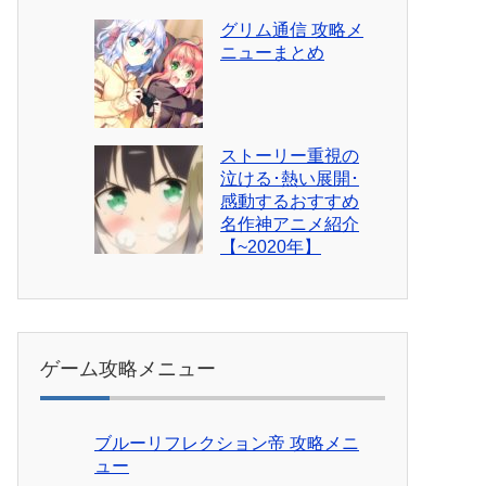
グリム通信 攻略メ
ニューまとめ
ストーリー重視の
泣ける･熱い展開･
感動するおすすめ
名作神アニメ紹介
【~2020年】
ゲーム攻略メニュー
ブルーリフレクション帝 攻略メニ
ュー