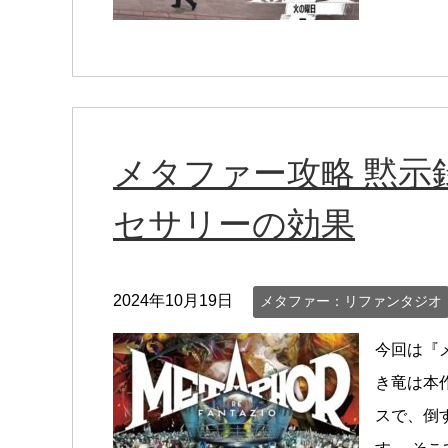
メタファー攻略 黙示
セサリーの効果
2024年10月19日
メタファー：リファンタジオ
今回は『
き竜は本
スで、倒