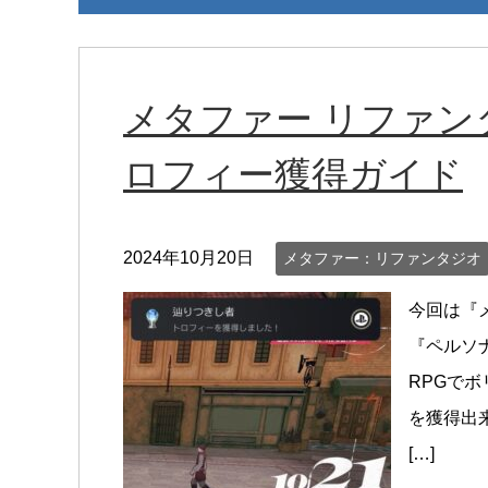
メタファー リファン
ロフィー獲得ガイド
2024年10月20日
メタファー：リファンタジオ
今回は『
『ペルソ
RPGで
を獲得出
[…]