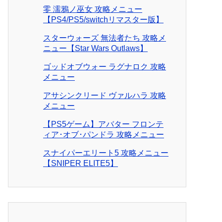
零 濡鴉ノ巫女 攻略メニュー
【PS4/PS5/switchリマスター版】
スターウォーズ 無法者たち 攻略メ
ニュー【Star Wars Outlaws】
ゴッドオブウォー ラグナロク 攻略
メニュー
アサシンクリード ヴァルハラ 攻略
メニュー
【PS5ゲーム】アバター フロンテ
ィア･オブ･パンドラ 攻略メニュー
スナイパーエリート5 攻略メニュー
【SNIPER ELITE5】