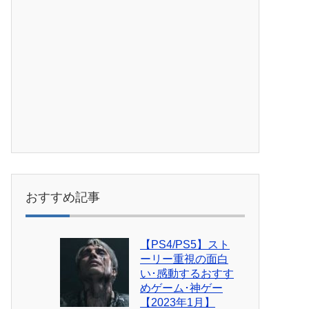
おすすめ記事
【PS4/PS5】スト
ーリー重視の面白
い･感動するおすす
めゲーム･神ゲー
【2023年1月】