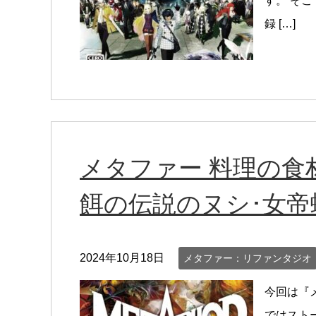
す。 そ
録 […]
メタファー 料理の食
餌の伝説のヌシ･女帝
2024年10月18日
メタファー：リファンタジオ
今回は『
ではスト