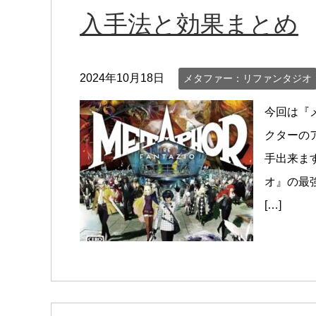
入手法と効果まとめ
2024年10月18日
メタファー：リファンタジオ
今回は『
クターの
手出来ま
オ』の最
[…]