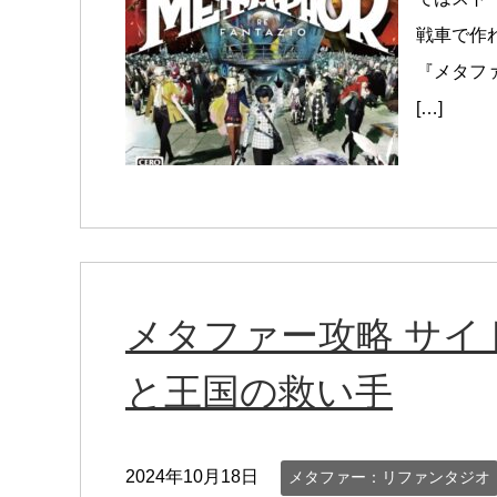
戦車で作
『メタフ
[…]
メタファー攻略 サイ
と王国の救い手
2024年10月18日
メタファー：リファンタジオ