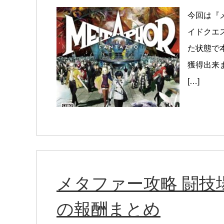
今回は『
イドクエ
た状態で
獲得出来
[…]
メタファー攻略 闘技
の報酬まとめ