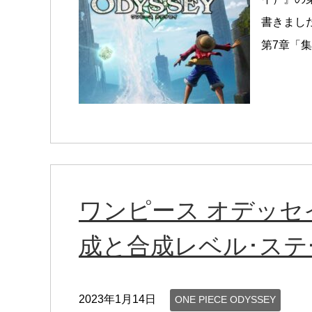
書きまし
第7章「集
ワンピース オデッセ
成と合成レベル･ステ
2023年1月14日
ONE PIECE ODYSSEY