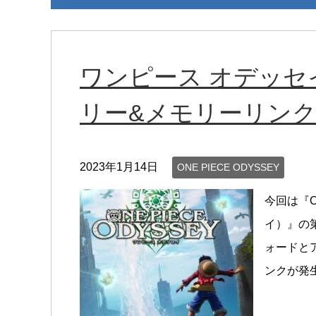
ワンピース オデッセ
リー&メモリーリン
2023年1月14日
ONE PIECE ODYSSEY
今回は『O
イ）』の
ォードと
ンクが発生