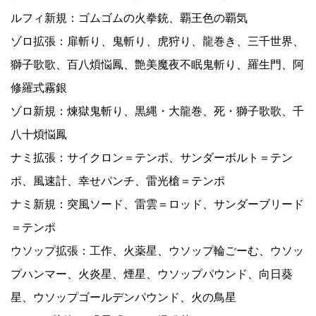
ルフィ新規：ゴムゴムの火拳銃、覇王色の覇気
ゾロ拡張：扉斬り、鬼斬り、虎狩り、龍巻き、三千世界、
獅子歌歌、百八煩悩鳳、艶美魔夜不眠鬼斬り、羅生門、阿
修羅式霧銀
ゾロ新規：煉獄鬼斬り、黒縄・大龍巻、死・獅子歌歌、千
八十煩悩鳳
ナミ拡張：サイクロン＝テンポ、サンダーボルト＝テン
ポ、風速計、幸せパンチ、雷光槍＝テンポ
ナミ新規：突風ソード、雷雲＝ロッド、サンダーブリード
＝テンポ
ウソップ拡張：工作、火薬星、ウソップ輪ごーむ、ウソッ
プハンマー、火炎星、煙星、ウソップパウンド、向日葵
星、ウソップゴールデンパウンド、火の鳥星