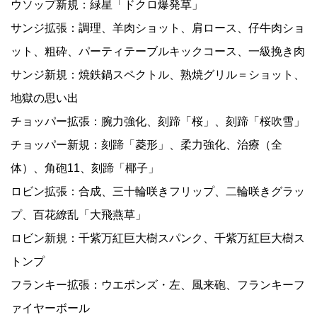
ウソップ新規：緑星「ドクロ爆発草」
サンジ拡張：調理、羊肉ショット、肩ロース、仔牛肉ショ
ット、粗砕、パーティテーブルキックコース、一級挽き肉
サンジ新規：焼鉄鍋スペクトル、熟焼グリル＝ショット、
地獄の思い出
チョッパー拡張：腕力強化、刻蹄「桜」、刻蹄「桜吹雪」
チョッパー新規：刻蹄「菱形」、柔力強化、治療（全
体）、角砲11、刻蹄「椰子」
ロビン拡張：合成、三十輪咲きフリップ、二輪咲きグラッ
プ、百花繚乱「大飛燕草」
ロビン新規：千紫万紅巨大樹スパンク、千紫万紅巨大樹ス
トンプ
フランキー拡張：ウエポンズ・左、風来砲、フランキーフ
ァイヤーボール