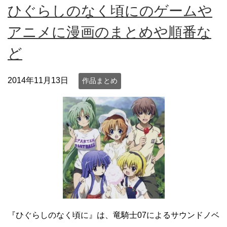
ひぐらしのなく頃にのゲームや
アニメに漫画のまとめや順番な
ど
2014年11月13日
作品まとめ
『ひぐらしのなく頃に』は、竜騎士07によるサウンドノベ