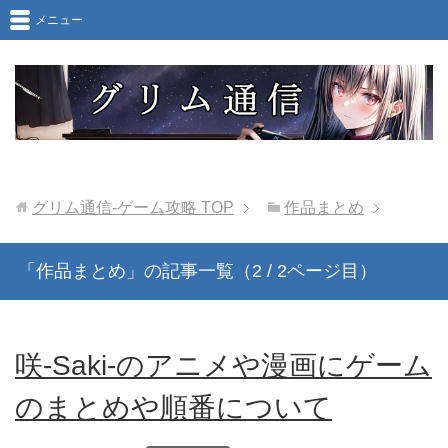
メニュー
グリム通信-ゲーム攻略
TOP
作品まとめ
「作品まとめ」の記事一覧（2 / 2ページ目）
咲-Saki-のアニメや漫画にゲーム
のまとめや順番について