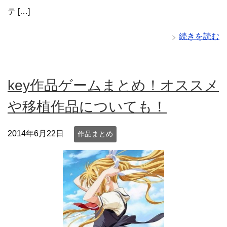
テ […]
続きを読む
key作品ゲームまとめ！オススメ
や移植作品についても！
2014年6月22日
作品まとめ