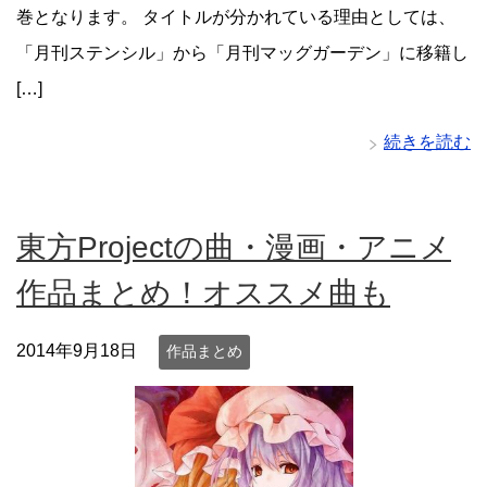
巻となります。 タイトルが分かれている理由としては、
「月刊ステンシル」から「月刊マッグガーデン」に移籍し
[…]
続きを読む
東方Projectの曲・漫画・アニメ
作品まとめ！オススメ曲も
2014年9月18日
作品まとめ