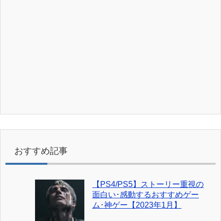
おすすめ記事
【PS4/PS5】ストーリー重視の
面白い･感動するおすすめゲー
ム･神ゲー【2023年1月】