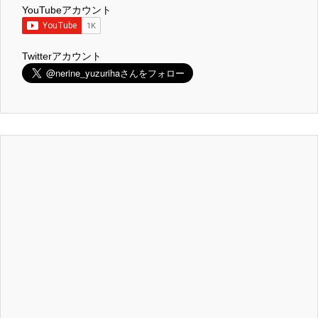
YouTubeアカウント
Twitterアカウント