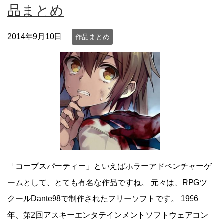
品まとめ
2014年9月10日
作品まとめ
「コープスパーティー」といえばホラーアドベンチャーゲ
ームとして、とても有名な作品ですね。 元々は、RPGツ
クールDante98で制作されたフリーソフトです。 1996
年、第2回アスキーエンタテインメントソフトウェアコン