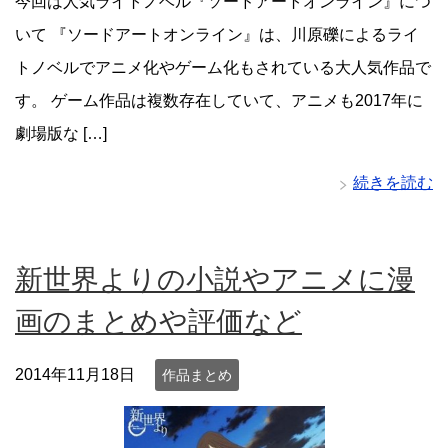
今回は人気ライトノベル『ソードアートオンライン』につ
いて 『ソードアートオンライン』は、川原礫によるライ
トノベルでアニメ化やゲーム化もされている大人気作品で
す。 ゲーム作品は複数存在していて、アニメも2017年に
劇場版な […]
続きを読む
新世界よりの小説やアニメに漫
画のまとめや評価など
2014年11月18日
作品まとめ