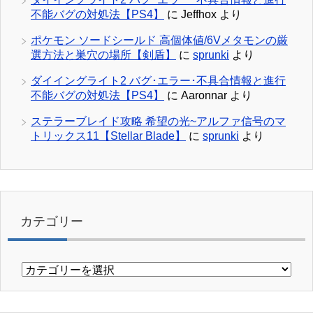
不能バグの対処法【PS4】
に
Jeffhox
より
ポケモン ソードシールド 高個体値/6Vメタモンの厳
選方法と巣穴の場所【剣盾】
に
sprunki
より
ダイイングライト2 バグ･エラー･不具合情報と進行
不能バグの対処法【PS4】
に
Aaronnar
より
ステラーブレイド攻略 希望の光~アルファ信号のマ
トリックス11【Stellar Blade】
に
sprunki
より
カテゴリー
カ
テ
ゴ
リ