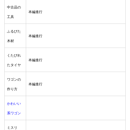
中古品の
本編進行
工具
ふるびた
本編進行
木材
くたびれ
本編進行
たタイヤ
ワゴンの
本編進行
作り方
かわいい
系ワゴン
ミスリ