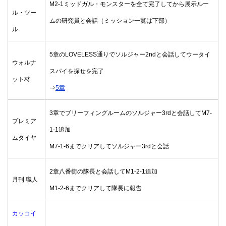
M2-1ミッドガル・モンスターを全て完了してから展示ルー
ル・ツー
ムの研究員と会話（ミッション一覧は下部）
ル
5章のLOVELESS通りでソルジャー2ndと会話してウータイ
ウォルナ
スパイを探せを完了
ット材
⇒
5章
3章でブリーフィングルームのソルジャー3rdと会話してM7-
プレミア
1-1追加
ムタイヤ
M7-1-6までクリアしてソルジャー3rdと会話
2章八番街の隊長と会話してM1-2-1追加
月刊 職人
M1-2-6までクリアして隊長に報告
カッコイ