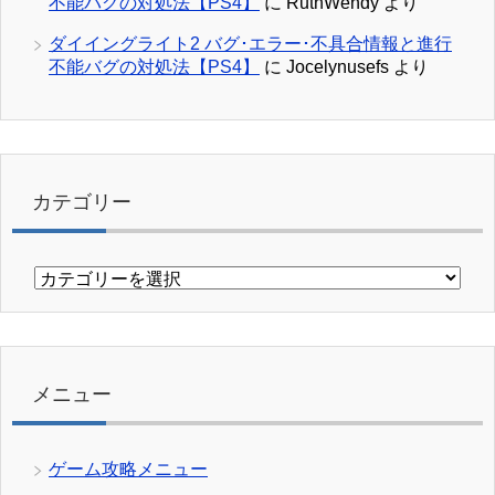
不能バグの対処法【PS4】
に
RuthWendy
より
ダイイングライト2 バグ･エラー･不具合情報と進行
不能バグの対処法【PS4】
に
Jocelynusefs
より
カテゴリー
カ
テ
ゴ
リ
ー
メニュー
ゲーム攻略メニュー