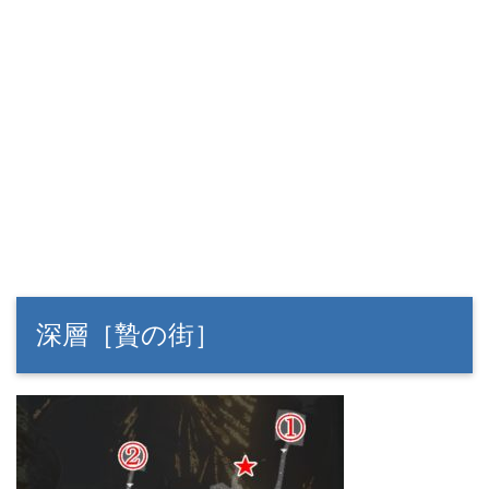
深層［贄の街］