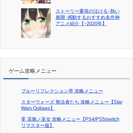
ストーリー重視の泣ける･熱い
展開･感動するおすすめ名作神
アニメ紹介【~2020年】
ゲーム攻略メニュー
ブルーリフレクション帝 攻略メニュー
スターウォーズ 無法者たち 攻略メニュー【Star
Wars Outlaws】
零 濡鴉ノ巫女 攻略メニュー【PS4/PS5/switch
リマスター版】