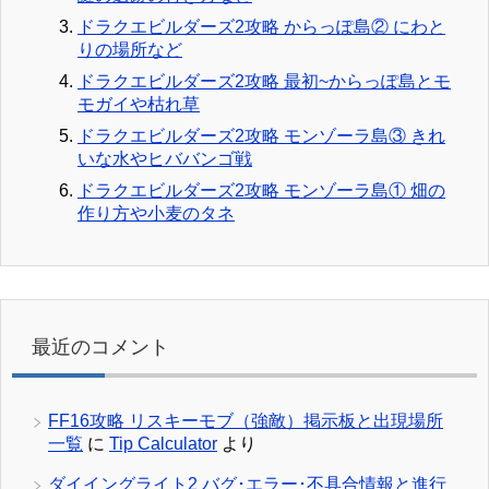
ドラクエビルダーズ2攻略 からっぽ島② にわと
りの場所など
ドラクエビルダーズ2攻略 最初~からっぽ島とモ
モガイや枯れ草
ドラクエビルダーズ2攻略 モンゾーラ島③ きれ
いな水やヒババンゴ戦
ドラクエビルダーズ2攻略 モンゾーラ島① 畑の
作り方や小麦のタネ
最近のコメント
FF16攻略 リスキーモブ（強敵）掲示板と出現場所
一覧
に
Tip Calculator
より
ダイイングライト2 バグ･エラー･不具合情報と進行