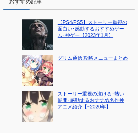
おすすめ記事
【PS4/PS5】ストーリー重視の
面白い･感動するおすすめゲー
ム･神ゲー【2023年1月】
グリム通信 攻略メニューまとめ
ストーリー重視の泣ける･熱い
展開･感動するおすすめ名作神
アニメ紹介【~2020年】