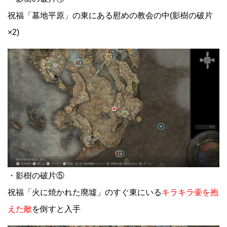
祝福「墓地平原」の東にある慰めの教会の中(影樹の破片
×2)
・影樹の破片⑤
祝福「火に焼かれた廃墟」のすぐ東にいる
キラキラ壷を抱
えた敵
を倒すと入手