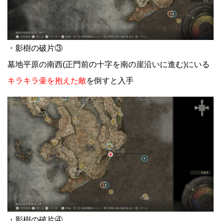
・影樹の破片③
墓地平原の南西(正門前の十字を南の崖沿いに進む)にいる
キラキラ壷を抱えた敵
を倒すと入手
・影樹の破片④