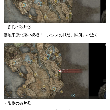
・影樹の破片⑦
墓地平原北東の祝福「エンシスの城砦、関所」の近く
・影樹の破片⑧