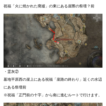
祝福「火に焼かれた廃墟」の東にある崖際の祭壇？前
・霊灰②
墓地平原西の崖上にある祝福「崖路の終わり」近くの水辺
にある祭壇前
※祝福「正門前の十字」から南に進むルートで行けます。