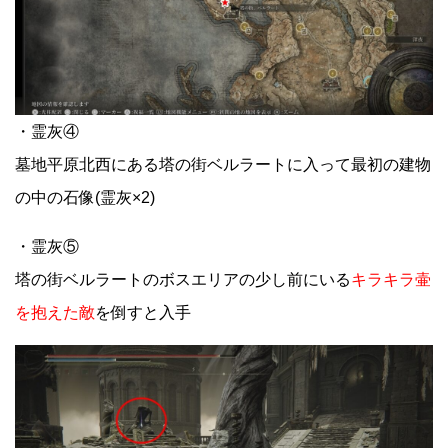
・霊灰④
墓地平原北西にある塔の街ベルラートに入って最初の建物
の中の石像(霊灰×2)
・霊灰⑤
塔の街ベルラートのボスエリアの少し前にいる
キラキラ壷
を抱えた敵
を倒すと入手