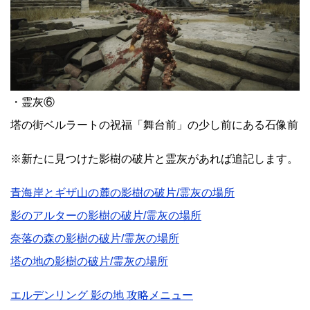
・霊灰⑥
塔の街ベルラートの祝福「舞台前」の少し前にある石像前
※新たに見つけた影樹の破片と霊灰があれば追記します。
青海岸とギザ山の麓の影樹の破片/霊灰の場所
影のアルターの影樹の破片/霊灰の場所
奈落の森の影樹の破片/霊灰の場所
塔の地の影樹の破片/霊灰の場所
エルデンリング 影の地 攻略メニュー