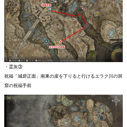
・霊灰③
祝福「城砦正面」南東の崖を下りると行けるエラク川の洞
窟の祝福手前