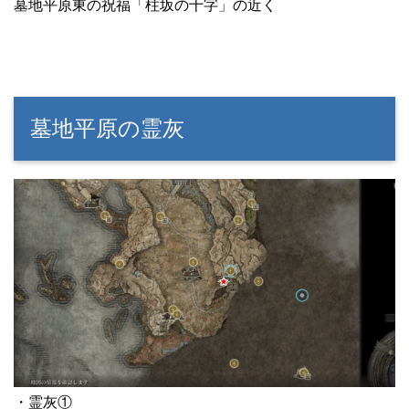
墓地平原東の祝福「柱坂の十字」の近く
墓地平原の霊灰
・霊灰①