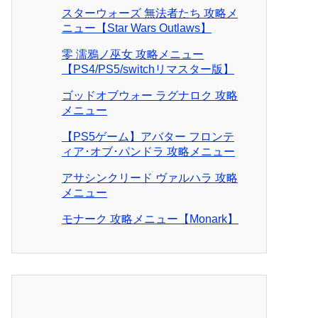
スターウォーズ 無法者たち 攻略メ
ニュー【Star Wars Outlaws】
零 濡鴉ノ巫女 攻略メニュー
【PS4/PS5/switchリマスター版】
ゴッドオブウォー ラグナロク 攻略
メニュー
【PS5ゲーム】アバター フロンテ
ィア･オブ･パンドラ 攻略メニュー
アサシンクリード ヴァルハラ 攻略
メニュー
モナーク 攻略メニュー【Monark】