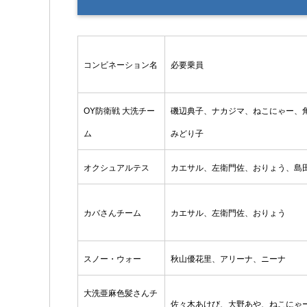
コンビネーション名
必要乗員
OY防衛戦 大洗チー
磯辺典子、ナカジマ、ねこにゃー、
ム
みどり子
オクシュアルテス
カエサル、左衛門佐、おりょう、島
カバさんチーム
カエサル、左衛門佐、おりょう
スノー・ウォー
秋山優花里、アリーナ、ニーナ
大洗亜麻色髪さんチ
佐々木あけび、大野あや、ねこにゃ