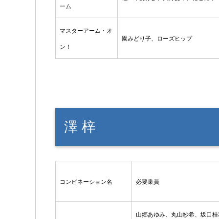
ーム
マスターアーム・オ
園みどり子、ローズヒップ
ン！
澤 梓
コンビネーション名
必要乗員
山郷あゆみ、丸山紗希、坂口桂