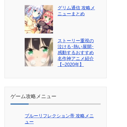
グリム通信 攻略メ
ニューまとめ
ストーリー重視の
泣ける･熱い展開･
感動するおすすめ
名作神アニメ紹介
【~2020年】
ゲーム攻略メニュー
ブルーリフレクション帝 攻略メニ
ュー