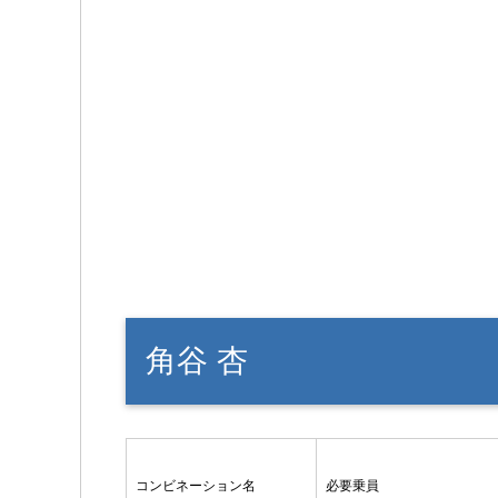
角谷 杏
コンビネーション名
必要乗員