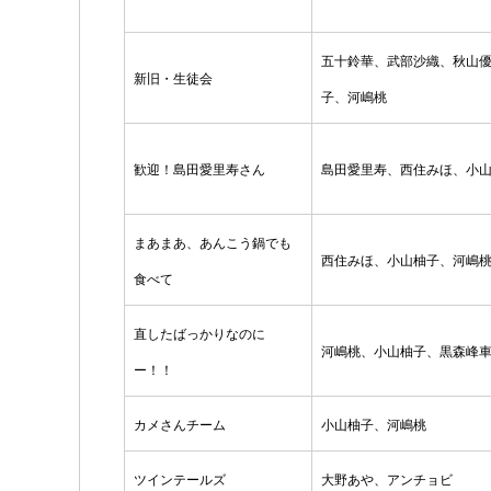
五十鈴華、武部沙織、秋山
新旧・生徒会
子、河嶋桃
歓迎！島田愛里寿さん
島田愛里寿、西住みほ、小
まあまあ、あんこう鍋でも
西住みほ、小山柚子、河嶋
食べて
直したばっかりなのに
河嶋桃、小山柚子、黒森峰
ー！！
カメさんチーム
小山柚子、河嶋桃
ツインテールズ
大野あや、アンチョビ