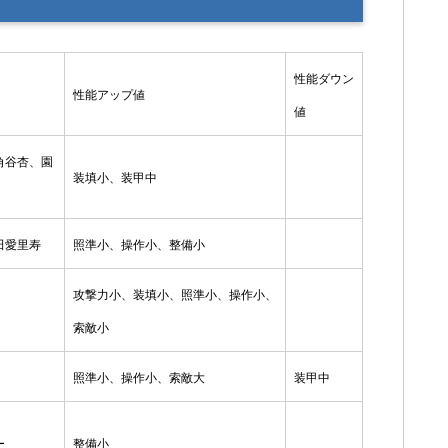
性能ダウン
性能アップ値
値
角谷杏、園
装填小、装甲中
田愛里寿
照準小、操作小、整備小
攻撃力小、装填小、照準小、操作小、
索敵小
照準小、操作小、索敵大
装甲中
ー
整備小