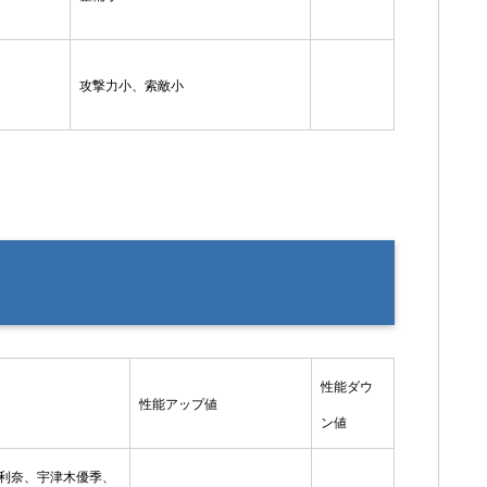
攻撃力小、索敵小
性能ダウ
性能アップ値
ン値
利奈、宇津木優季、