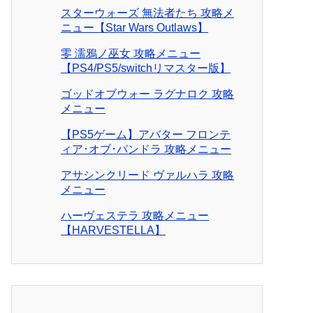
スターウォーズ 無法者たち 攻略メ
ニュー【Star Wars Outlaws】
零 濡鴉ノ巫女 攻略メニュー
【PS4/PS5/switchリマスター版】
ゴッドオブウォー ラグナロク 攻略
メニュー
【PS5ゲーム】アバター フロンテ
ィア･オブ･パンドラ 攻略メニュー
アサシンクリード ヴァルハラ 攻略
メニュー
ハーヴェステラ 攻略メニュー
【HARVESTELLA】