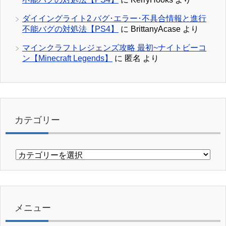
ダイイングライト2 バグ･エラー･不具合情報と進行
不能バグの対処法【PS4】
に
BrittanyAcase
より
マインクラフトレジェンズ攻略 最初~ナイトビーコ
ン【Minecraft Legends】
に
匿名
より
カテゴリー
カ
テ
ゴ
リ
ー
メニュー