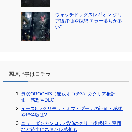
ウォッチドッグスレギオン クリ
ア後評価や感想 エラー落ちが多
い?
関連記事はコチラ
無双OROCHI3（無双オロチ3）のクリア後評
価・感想やDLC
イース8ラクリモサ・オブ・ダーナの評価・感想
やPS4版は?
ニューダンガンロンパV3のクリア後感想・評価
など後半にネタバレ感想も