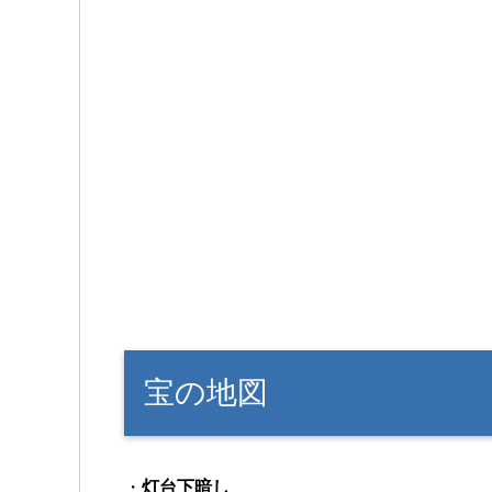
宝の地図
・
灯台下暗し