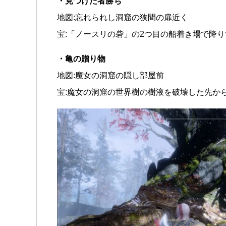
・見つけた者勝ち
地図:忘れられし洞窟の狭間の扉近く
宝:「ノースリの砦」の2つ目の船着き場で降
・亀の贈り物
地図:魔女の洞窟の隠し部屋前
宝:魔女の洞窟の世界樹の樹液を破壊した先か