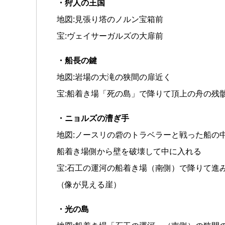
・狩人の王国
地図:見張り塔のノルン宝箱前
宝:ヴェイサーガルズの大扉前
・船長の鍵
地図:岩場の大滝の狭間の扉近く
宝:船着き場「死の島」で降りて頂上の舟の残
・ニョルズの漕ぎ手
地図:ノースリの砦のトラベラーと戦った船の
船着き場側から壁を破壊して中に入れる
宝:石工の運河の船着き場（南側）で降りて進
（像が見える崖）
・光の島