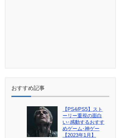
おすすめ記事
【PS4/PS5】スト
ーリー重視の面白
い･感動するおすす
めゲーム･神ゲー
【2023年1月】