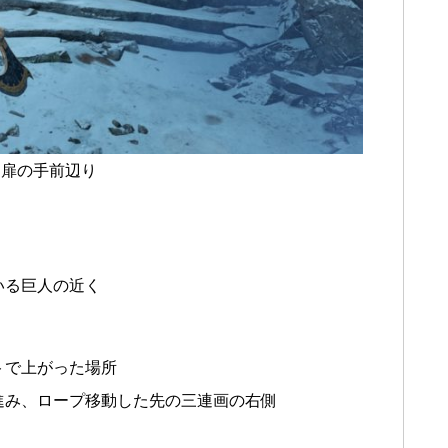
る扉の手前辺り
いる巨人の近く
トで上がった場所
進み、ロープ移動した先の三連画の右側