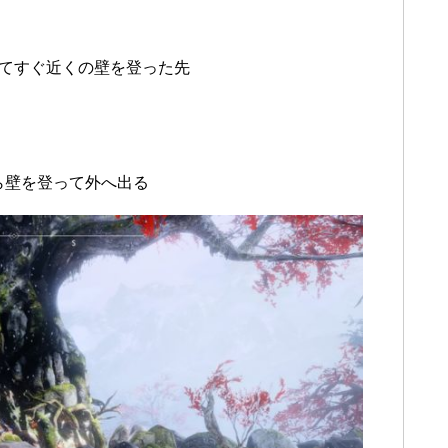
りてすぐ近くの壁を登った先
ら壁を登って外へ出る