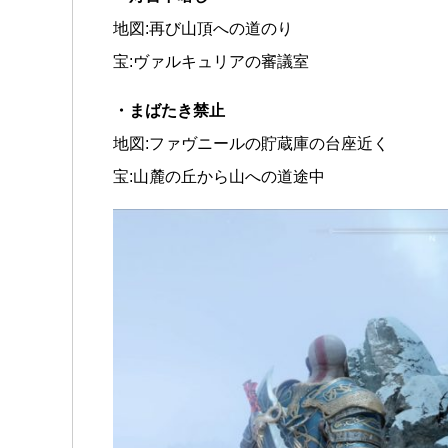
地図:再び山頂への道のり
宝:ヴァルキュリアの審議室
・まばたき禁止
地図:ファヴニールの貯蔵庫の台座近く
宝:山麓の丘から山への道途中