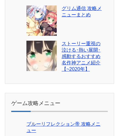
グリム通信 攻略メ
ニューまとめ
ストーリー重視の
泣ける･熱い展開･
感動するおすすめ
名作神アニメ紹介
【~2020年】
ゲーム攻略メニュー
ブルーリフレクション帝 攻略メニ
ュー