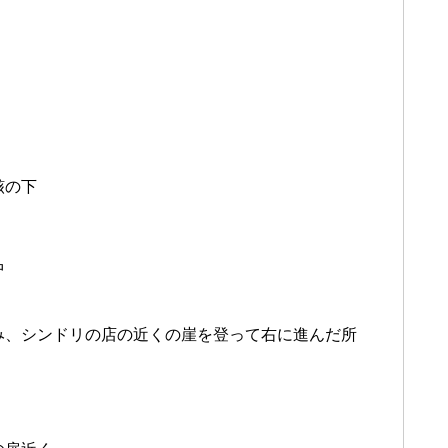
骸の下
中
み、シンドリの店の近くの崖を登って右に進んだ所