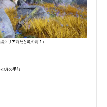
本編クリア前だと亀の前？）
への扉の手前