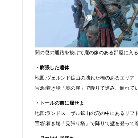
闇の息の通路を抜けて鹿の像のある部屋に入
・
膨張した遺体
地図:ヴェルンド鉱山の壊れた橋のあるエリア
宝:船着き場「鴉の崖」で降りて進み、倒れて
・トールの前に屈せよ
地図:ランドスーザル鉱山の穴の中にあるリフ
宝:船着き場「見張り塔」で降りて壁を登って