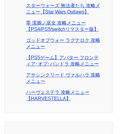
スターウォーズ 無法者たち 攻略メ
ニュー【Star Wars Outlaws】
零 濡鴉ノ巫女 攻略メニュー
【PS4/PS5/switchリマスター版】
ゴッドオブウォー ラグナロク 攻略
メニュー
【PS5ゲーム】アバター フロンテ
ィア･オブ･パンドラ 攻略メニュー
アサシンクリード ヴァルハラ 攻略
メニュー
ハーヴェステラ 攻略メニュー
【HARVESTELLA】