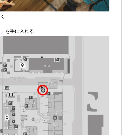
おく
瓶」
を手に入れる