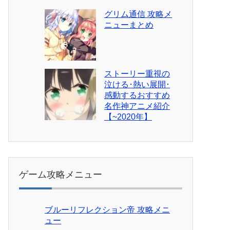
グリム通信 攻略メ
ニューまとめ
ストーリー重視の
泣ける･熱い展開･
感動するおすすめ
名作神アニメ紹介
【~2020年】
ゲーム攻略メニュー
ブルーリフレクション帝 攻略メニ
ュー