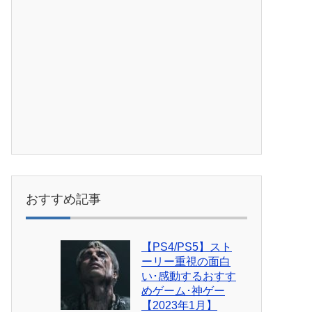
おすすめ記事
【PS4/PS5】スト
ーリー重視の面白
い･感動するおすす
めゲーム･神ゲー
【2023年1月】