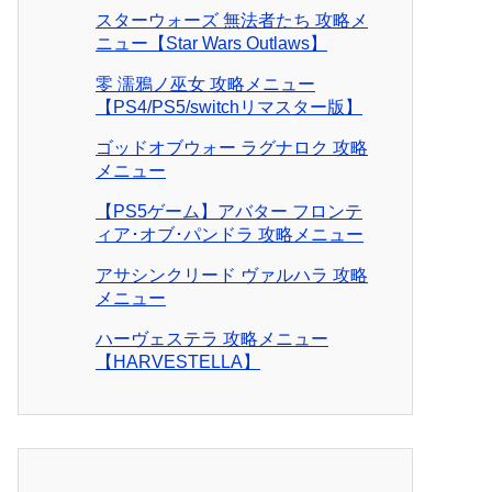
スターウォーズ 無法者たち 攻略メ
ニュー【Star Wars Outlaws】
零 濡鴉ノ巫女 攻略メニュー
【PS4/PS5/switchリマスター版】
ゴッドオブウォー ラグナロク 攻略
メニュー
【PS5ゲーム】アバター フロンテ
ィア･オブ･パンドラ 攻略メニュー
アサシンクリード ヴァルハラ 攻略
メニュー
ハーヴェステラ 攻略メニュー
【HARVESTELLA】