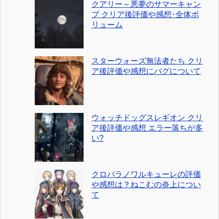
クアリー～悪夢のサマーキャン
プ クリア後評価や感想･全体ボ
リューム
スターウォーズ無法者たち クリ
ア後評価や感想にバグについて
ウォッチドッグスレギオン クリ
ア後評価や感想 エラー落ちが多
い?
クロバラノワルキューレの評価
や感想は？ねこむの炎上につい
て