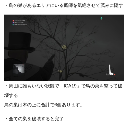
・鳥の巣があるエリアにいる庭師を気絶させて茂みに隠す
・周囲に誰もいない状態で「ICA19」で鳥の巣を撃って破
壊する
鳥の巣は木の上に合計で3個あります。
・全ての巣を破壊すると完了