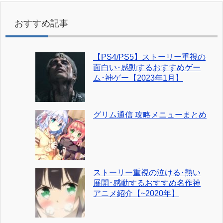
おすすめ記事
【PS4/PS5】ストーリー重視の
面白い･感動するおすすめゲー
ム･神ゲー【2023年1月】
グリム通信 攻略メニューまとめ
ストーリー重視の泣ける･熱い
展開･感動するおすすめ名作神
アニメ紹介【~2020年】