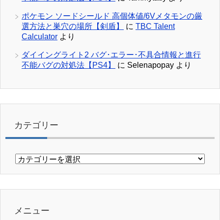
ポケモン ソードシールド 高個体値/6Vメタモンの厳
選方法と巣穴の場所【剣盾】
に
TBC Talent
Calculator
より
ダイイングライト2 バグ･エラー･不具合情報と進行
不能バグの対処法【PS4】
に
Selenapopay
より
カテゴリー
カ
テ
ゴ
リ
ー
メニュー