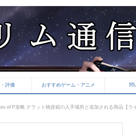
想・評価
おすすめゲーム・アニメ
問
Lies of P攻略 クラット物資箱の入手場所と追加される商品【