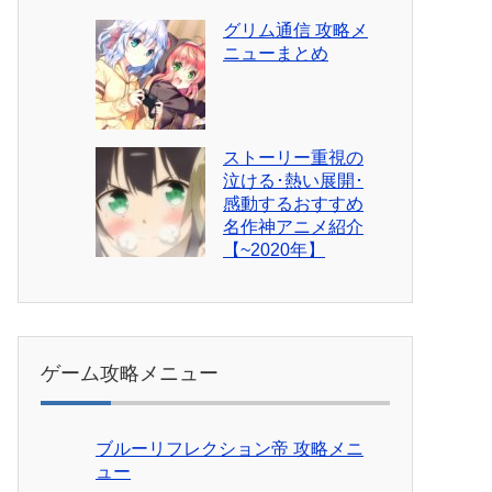
グリム通信 攻略メ
ニューまとめ
ストーリー重視の
泣ける･熱い展開･
感動するおすすめ
名作神アニメ紹介
【~2020年】
ゲーム攻略メニュー
ブルーリフレクション帝 攻略メニ
ュー