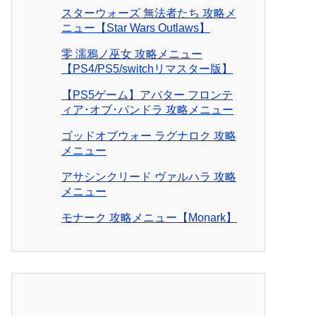
スターウォーズ 無法者たち 攻略メ
ニュー【Star Wars Outlaws】
零 濡鴉ノ巫女 攻略メニュー
【PS4/PS5/switchリマスター版】
【PS5ゲーム】アバター フロンテ
ィア･オブ･パンドラ 攻略メニュー
ゴッドオブウォー ラグナロク 攻略
メニュー
アサシンクリード ヴァルハラ 攻略
メニュー
モナーク 攻略メニュー【Monark】