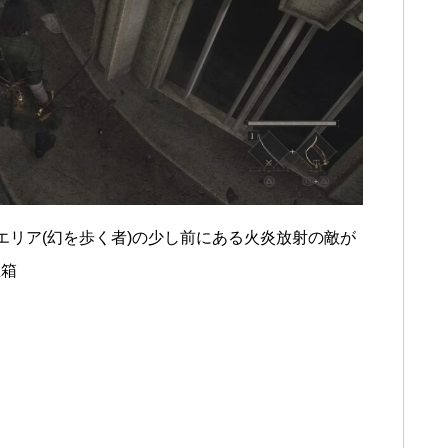
エリア(幻を歩く者)の少し前にある火炎放射の敵が
宝箱