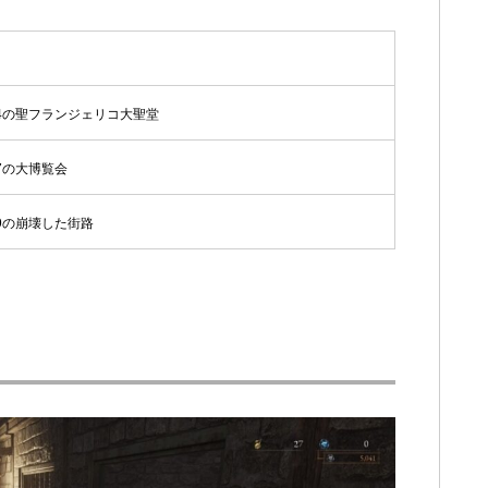
4の聖フランジェリコ大聖堂
7の大博覧会
9の崩壊した街路