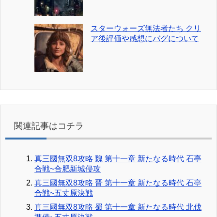
スターウォーズ無法者たち クリ
ア後評価や感想にバグについて
関連記事はコチラ
真三國無双8攻略 魏 第十一章 新たなる時代 石亭
合戦~合肥新城侵攻
真三國無双8攻略 晋 第十一章 新たなる時代 石亭
合戦~五丈原決戦
真三國無双8攻略 蜀 第十一章 新たなる時代 北伐