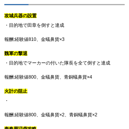
攻城兵器の設置
・目的地で田章を倒すと達成
報酬:経験値810、金蟻鼻貨×3
魏軍の撃退
・目的地でマーカーの付いた隊長を全て倒すと達成
報酬:経験値800、金蟻鼻貨、青銅蟻鼻貨×4
火計の阻止
・
報酬:経験値800、金蟻鼻貨×2、青銅蟻鼻貨×2
寿春周辺砦攻略