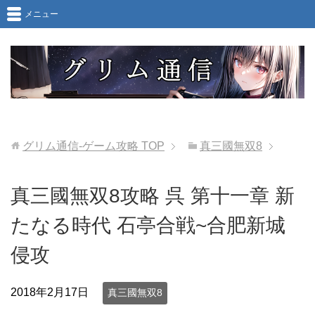
メニュー
グリム通信-ゲーム攻略
TOP
真三國無双8
真三國無双8攻略 呉 第十一章 新
たなる時代 石亭合戦~合肥新城
侵攻
2018年2月17日
真三國無双8