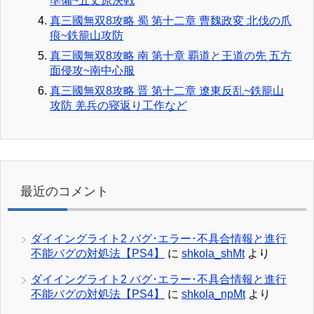
準備~五丈原決戦
真三國無双8攻略 蜀 第十二章 曹魏政変 北伐の爪
痕~鉄籠山攻防
真三國無双8攻略 南 第十章 覇道と王道の先 五方
面侵攻~南中心服
真三國無双8攻略 晋 第十二章 遼東反乱~鉄籠山
攻防 羌兵の寝返り工作など
最近のコメント
ダイイングライト2 バグ･エラー･不具合情報と進行
不能バグの対処法【PS4】
に
shkola_shMt
より
ダイイングライト2 バグ･エラー･不具合情報と進行
不能バグの対処法【PS4】
に
shkola_npMt
より