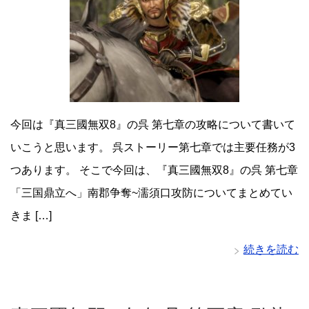
今回は『真三國無双8』の呉 第七章の攻略について書いて
いこうと思います。 呉ストーリー第七章では主要任務が3
つあります。 そこで今回は、『真三國無双8』の呉 第七章
「三国鼎立へ」南郡争奪~濡須口攻防についてまとめてい
きま […]
続きを読む