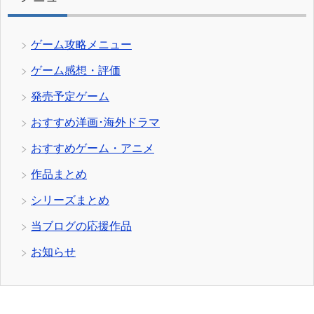
ゲーム攻略メニュー
ゲーム感想・評価
発売予定ゲーム
おすすめ洋画･海外ドラマ
おすすめゲーム・アニメ
作品まとめ
シリーズまとめ
当ブログの応援作品
お知らせ