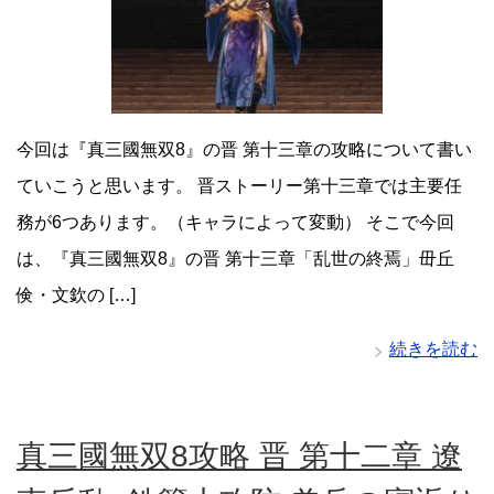
今回は『真三國無双8』の晋 第十三章の攻略について書い
ていこうと思います。 晋ストーリー第十三章では主要任
務が6つあります。（キャラによって変動） そこで今回
は、『真三國無双8』の晋 第十三章「乱世の終焉」毌丘
倹・文欽の […]
続きを読む
真三國無双8攻略 晋 第十二章 遼