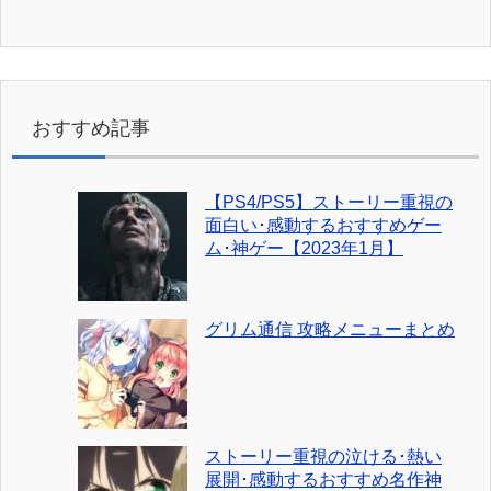
おすすめ記事
【PS4/PS5】ストーリー重視の
面白い･感動するおすすめゲー
ム･神ゲー【2023年1月】
グリム通信 攻略メニューまとめ
ストーリー重視の泣ける･熱い
展開･感動するおすすめ名作神