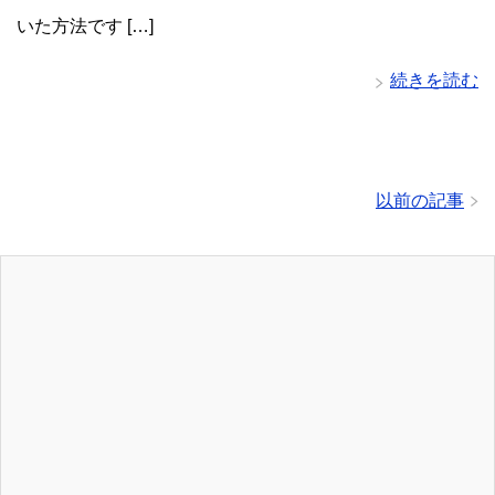
いた方法です […]
続きを読む
以前の記事