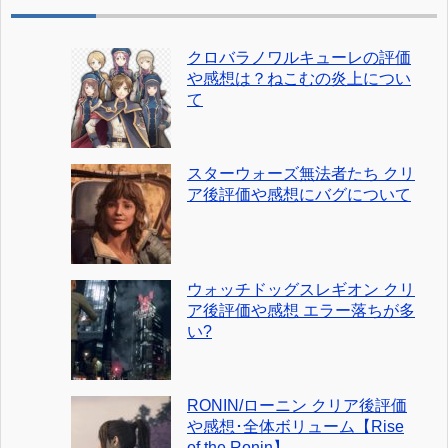
クロバラノワルキューレの評価
や感想は？ねこむの炎上につい
て
スターウォーズ無法者たち クリ
ア後評価や感想にバグについて
ウォッチドッグスレギオン クリ
ア後評価や感想 エラー落ちが多
い?
RONIN/ローニン クリア後評価
や感想･全体ボリューム【Rise
of the Ronin】