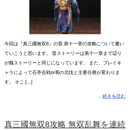
今回は『真三國無双8』の晋 第十一章の攻略について書い
ていこうと思います。 晋ストーリーは第十一章まで辺り
が魏ストーリーと同じになっています。 また、プレイキ
ャラによって石亭合戦or蜀の北伐と主要任務が変わりま
す。 そこ […]
続きを読む
真三國無双8攻略 無双乱舞を連続