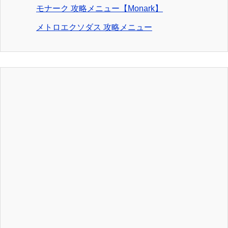
モナーク 攻略メニュー【Monark】
メトロエクソダス 攻略メニュー