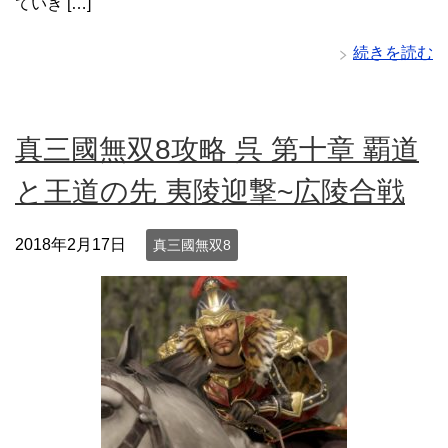
ていき […]
続きを読む
真三國無双8攻略 呉 第十章 覇道
と王道の先 夷陵迎撃~広陵合戦
2018年2月17日
真三國無双8