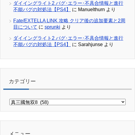
ダイイングライト2 バグ･エラー･不具合情報と進行
不能バグの対処法【PS4】
に
Manuelthurn
より
Fate/EXTELLA LINK 攻略 クリア後の追加要素と2周
目について
に
sprunki
より
ダイイングライト2 バグ･エラー･不具合情報と進行
不能バグの対処法【PS4】
に
Sarahjunse
より
カテゴリー
カ
テ
ゴ
リ
ー
メニュー