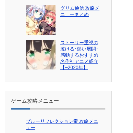
グリム通信 攻略メ
ニューまとめ
ストーリー重視の
泣ける･熱い展開･
感動するおすすめ
名作神アニメ紹介
【~2020年】
ゲーム攻略メニュー
ブルーリフレクション帝 攻略メニ
ュー