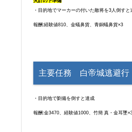
火計の下準備
・目的地でマーカーの付いた敵将を3人倒すと
報酬:経験値810、金蟻鼻貨、青銅蟻鼻貨×3
主要任務 白帝城逃避行
・目的地で劉備を倒すと達成
報酬:金3470、経験値1000、竹簡 真・金耳墜×