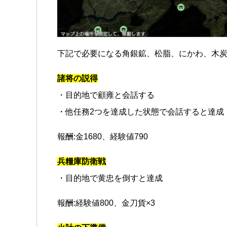
下記で必要になる角銀鉱、松脂、にかわ、木
諸将の説得
・目的地で顧雍と会話する
・他任務2つを達成した状態で会話すると達成
報酬:金1680、経験値790
兵糧庫防衛戦
・目的地で黄忠を倒すと達成
報酬:経験値800、金刀貨×3