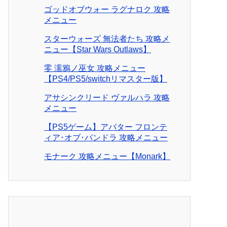
ゴッドオブウォー ラグナロク 攻略
メニュー
スターウォーズ 無法者たち 攻略メ
ニュー【Star Wars Outlaws】
零 濡鴉ノ巫女 攻略メニュー
【PS4/PS5/switchリマスター版】
アサシンクリード ヴァルハラ 攻略
メニュー
【PS5ゲーム】アバター フロンテ
ィア･オブ･パンドラ 攻略メニュー
モナーク 攻略メニュー【Monark】