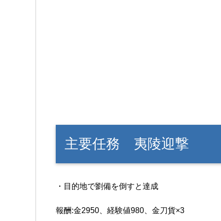
主要任務 夷陵迎撃
・目的地で劉備を倒すと達成
報酬:金2950、経験値980、金刀貨×3