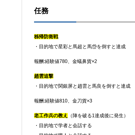
任務
秭帰防衛戦
・目的地で星彩と馬超と馬岱を倒すと達成
報酬:経験値780、金蟻鼻貨×2
趙雲追撃
・目的地で関銀屏と趙雲と馬良を倒すと達成
報酬:経験値810、金刀貨×3
老工作兵の教え
（陣を破る1達成後に発生）
・目的地で学者と会話する