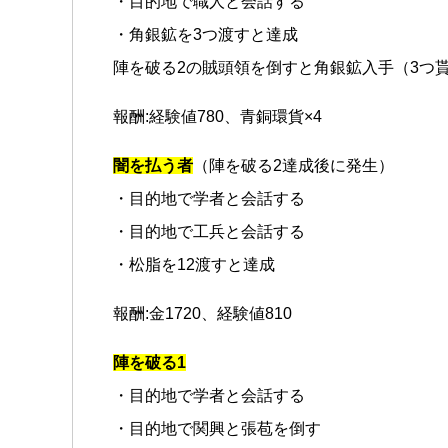
・目的地で職人と会話する
・角銀鉱を3つ渡すと達成
陣を破る2の賊頭領を倒すと角銀鉱入手（3つ
報酬:経験値780、青銅環貨×4
闇を払う者
（陣を破る2達成後に発生）
・目的地で学者と会話する
・目的地で工兵と会話する
・松脂を12渡すと達成
報酬:金1720、経験値810
陣を破る1
・目的地で学者と会話する
・目的地で関興と張苞を倒す