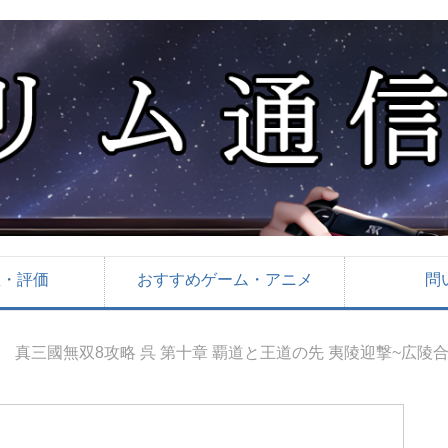
想・評価
おすすめゲーム・アニメ
問
真三國無双8攻略 呉 第十章 覇道と王道の先 夷陵迎撃~広陵