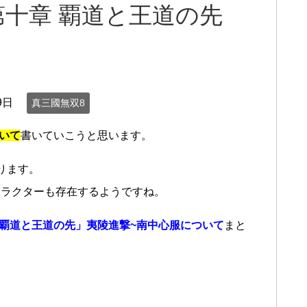
第十章 覇道と王道の先
9日
真三國無双8
いて
書いていこうと思います。
ります。
ャラクターも存在するようですね。
「覇道と王道の先」夷陵進撃~南中心服について
まと