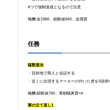
4つで強制達成となるので注意
報酬:金1960、経験値940、金環貨
任務
猛獣退治
・目的地で商人と会話する
・近くに出現するマーカーの付いた虎を5頭倒
報酬:経験値760、青銅蟻鼻貨×4
軍の立て直し1