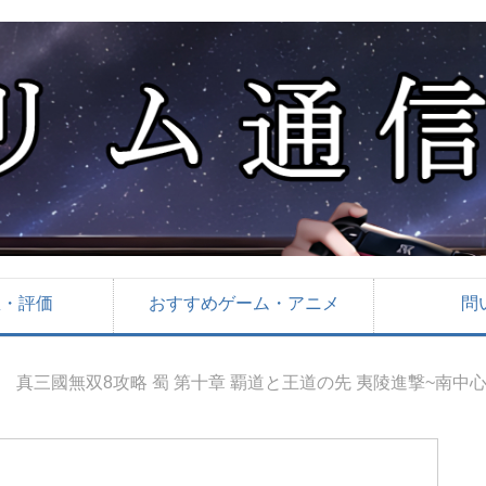
想・評価
おすすめゲーム・アニメ
問
真三國無双8攻略 蜀 第十章 覇道と王道の先 夷陵進撃~南中