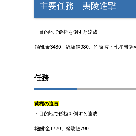
主要任務 夷陵進撃
・目的地で孫権を倒すと達成
報酬:金3480、経験値980、竹簡 真・七星帯鉤×
任務
黄権の進言
・目的地で孫桓を倒すと達成
報酬:金1720、経験値790