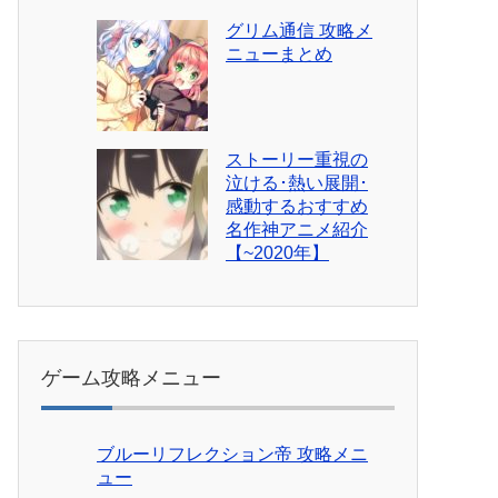
グリム通信 攻略メ
ニューまとめ
ストーリー重視の
泣ける･熱い展開･
感動するおすすめ
名作神アニメ紹介
【~2020年】
ゲーム攻略メニュー
ブルーリフレクション帝 攻略メニ
ュー