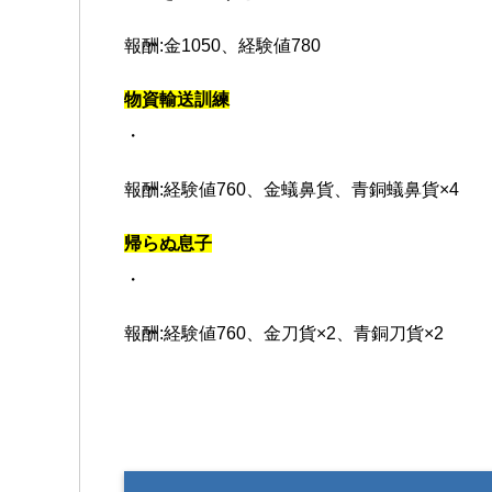
報酬:金1050、経験値780
物資輸送訓練
・
報酬:経験値760、金蟻鼻貨、青銅蟻鼻貨×4
帰らぬ息子
・
報酬:経験値760、金刀貨×2、青銅刀貨×2