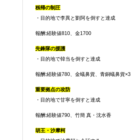
秭帰の制圧
・目的地で李異と劉阿を倒すと達成
報酬:経験値810、金1700
先鋒隊の援護
・目的地で韓当を倒すと達成
報酬:経験値780、金蟻鼻貨、青銅蟻鼻貨×3
重要拠点の攻防
・目的地で甘寧を倒すと達成
報酬:経験値790、竹簡 真・沈水香
胡王・沙摩柯