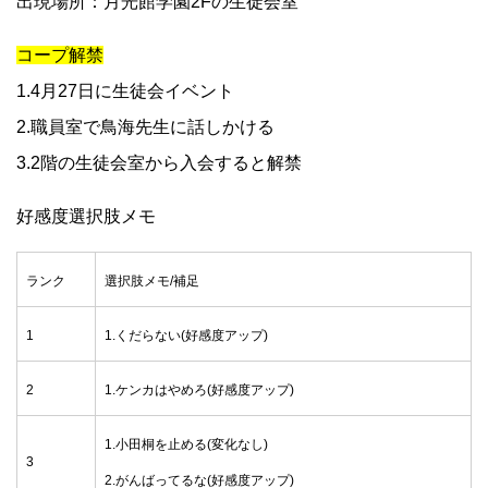
出現場所：月光館学園2Fの生徒会室
コープ解禁
1.4月27日に生徒会イベント
2.職員室で鳥海先生に話しかける
3.2階の生徒会室から入会すると解禁
好感度選択肢メモ
ランク
選択肢メモ/補足
1
1.くだらない(好感度アップ)
2
1.ケンカはやめろ(好感度アップ)
1.小田桐を止める(変化なし)
3
2.がんばってるな(好感度アップ)