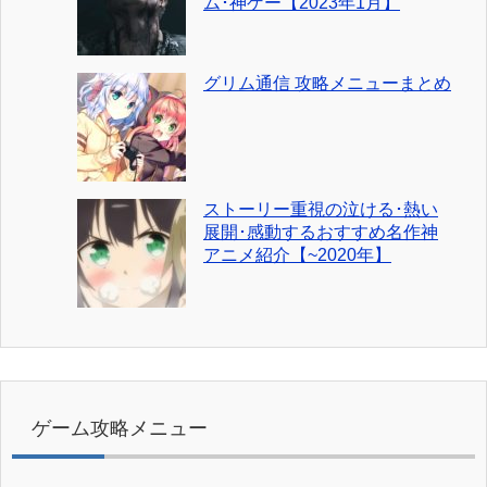
ム･神ゲー【2023年1月】
グリム通信 攻略メニューまとめ
ストーリー重視の泣ける･熱い
展開･感動するおすすめ名作神
アニメ紹介【~2020年】
ゲーム攻略メニュー