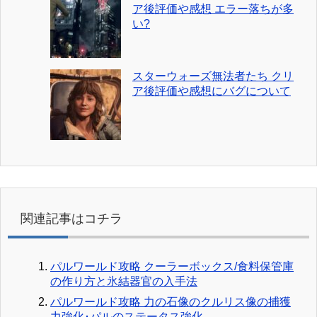
ア後評価や感想 エラー落ちが多
い?
スターウォーズ無法者たち クリ
ア後評価や感想にバグについて
関連記事はコチラ
パルワールド攻略 クーラーボックス/食料保管庫
の作り方と氷結器官の入手法
パルワールド攻略 力の石像のクルリス像の捕獲
力強化･パルのステータス強化