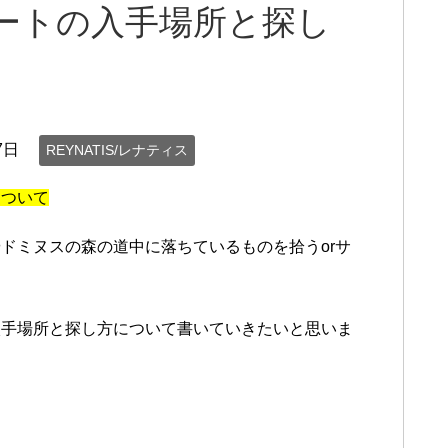
ートの入手場所と探し
7日
REYNATIS/レナティス
について
ドミヌスの森の道中に落ちているものを拾うorサ
。
入手場所と探し方について書いていきたいと思いま