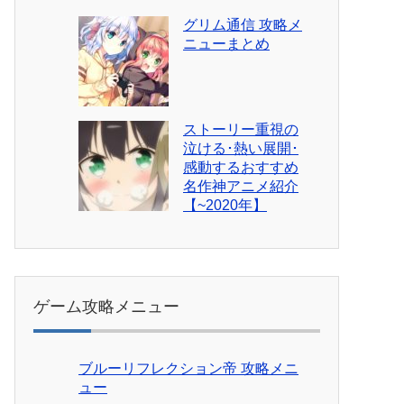
グリム通信 攻略メ
ニューまとめ
ストーリー重視の
泣ける･熱い展開･
感動するおすすめ
名作神アニメ紹介
【~2020年】
ゲーム攻略メニュー
ブルーリフレクション帝 攻略メニ
ュー