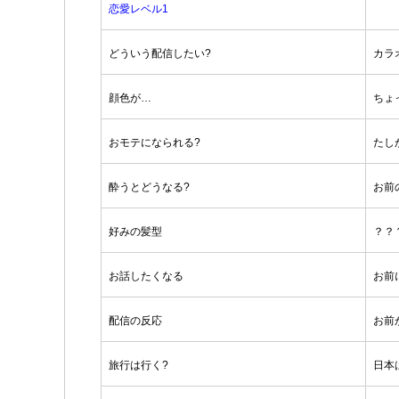
恋愛レベル1
どういう配信したい?
カラ
顔色が…
ちょ
おモテになられる?
たし
酔うとどうなる?
お前
好みの髪型
？？
お話したくなる
お前
配信の反応
お前
旅行は行く?
日本