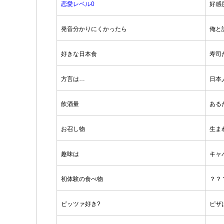
恋愛レベル0
好感
発音分かりにくかったら
俺と
好きな日本食
寿司
方言は…
日本
飲酒量
ある
お召し物
生ま
趣味は
キャ
初体験の食べ物
？？
ピッツァ好き?
ピザ