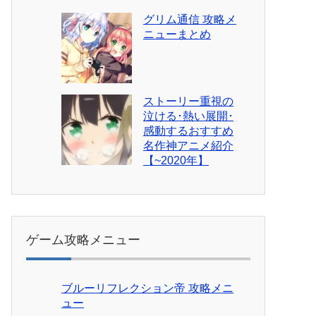
グリム通信 攻略メ
ニューまとめ
ストーリー重視の
泣ける･熱い展開･
感動するおすすめ
名作神アニメ紹介
【~2020年】
ゲーム攻略メニュー
ブルーリフレクション帝 攻略メニ
ュー