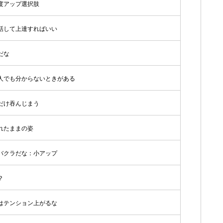
度アップ選択肢
話して上達すればいい
だな
人でも分からないときがある
だけ吞んじまう
れたままの姿
バクラだな：小アップ
？
はテンション上がるな