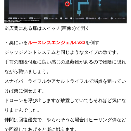
※広間にある扉はスイッチ(画像○)で開く
・奥にいる
ルースレスエンジェルLv33
を倒す
ジャッジメントシステムと同じようなタイプの敵です。
手前の階段付近に良い感じの遮蔽物があるので物陰に隠れ
ながら戦いましょう。
スナイパーライフルやアサルトライフルで弱点を狙ってい
けば楽に倒せます。
ドローンを呼び出しますが放置していてもそれほど気にな
りませんでした。
仲間は回復優先で、やられそうな場合はヒーリング弾など
で回復してあげると楽に戦えます。