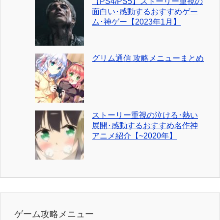
【PS4/PS5】ストーリー重視の
面白い･感動するおすすめゲー
ム･神ゲー【2023年1月】
グリム通信 攻略メニューまとめ
ストーリー重視の泣ける･熱い
展開･感動するおすすめ名作神
アニメ紹介【~2020年】
ゲーム攻略メニュー