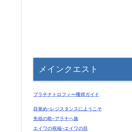
メインクエスト
プラチナトロフィー獲得ガイド
目覚め~レジスタンスにようこそ
先祖の歌~アラナヘ族
エイワの祝福~エイワの目