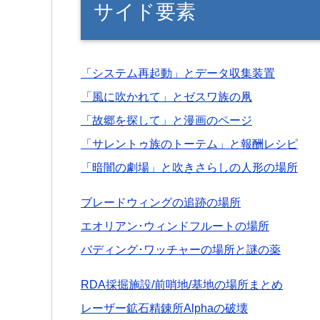
サイド要素
「システム再起動」とデータ収集装置
「風に吹かれて」とゼスワ族の凧
「故郷を探して」と漫画のページ
「サレントゥ族のトーテム」と報酬レシピ
「暗闇の劇場」と吹きさらしの人形の場所
ブレードウィングの追跡の場所
エオリアン･ウィンドフルートの場所
バディング･ワッチャーの場所と謎の薬
RDA採掘施設/前哨地/基地の場所まとめ
レーザー鉱石精錬所Alphaの破壊