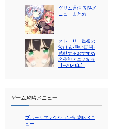
グリム通信 攻略メ
ニューまとめ
ストーリー重視の
泣ける･熱い展開･
感動するおすすめ
名作神アニメ紹介
【~2020年】
ゲーム攻略メニュー
ブルーリフレクション帝 攻略メニ
ュー