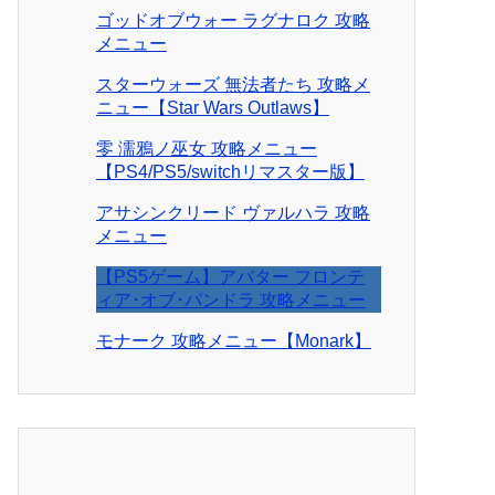
ゴッドオブウォー ラグナロク 攻略
メニュー
スターウォーズ 無法者たち 攻略メ
ニュー【Star Wars Outlaws】
零 濡鴉ノ巫女 攻略メニュー
【PS4/PS5/switchリマスター版】
アサシンクリード ヴァルハラ 攻略
メニュー
【PS5ゲーム】アバター フロンテ
ィア･オブ･パンドラ 攻略メニュー
モナーク 攻略メニュー【Monark】