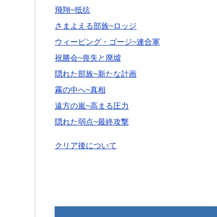
飛翔~抵抗
さまよえる部族~ロッジ
ウィーピング・ゴージ~連合軍
祝勝会~喪失と廃墟
隠れた部族~新たな計画
霧の中へ~真相
遠方の嵐~高まる圧力
隠れた弱点~最終攻撃
クリア後について