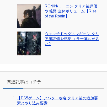
RONIN/ローニン クリア後評価
や感想･全体ボリューム【Rise
of the Ronin】
ウォッチドッグスレギオン クリ
ア後評価や感想 エラー落ちが多
い?
関連記事はコチラ
【PS5ゲーム】アバター攻略 クリア後の追加要
素とやり込み要素