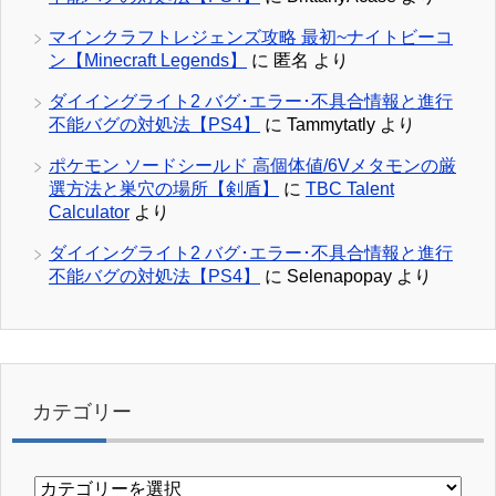
マインクラフトレジェンズ攻略 最初~ナイトビーコ
ン【Minecraft Legends】
に
匿名
より
ダイイングライト2 バグ･エラー･不具合情報と進行
不能バグの対処法【PS4】
に
Tammytatly
より
ポケモン ソードシールド 高個体値/6Vメタモンの厳
選方法と巣穴の場所【剣盾】
に
TBC Talent
Calculator
より
ダイイングライト2 バグ･エラー･不具合情報と進行
不能バグの対処法【PS4】
に
Selenapopay
より
カテゴリー
カ